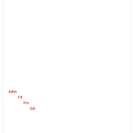
A#m
F#
Fm
G#