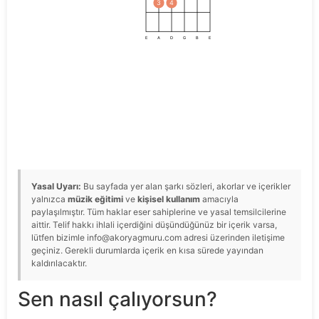
3
4
E
A
D
G
B
E
Yasal Uyarı:
Bu sayfada yer alan şarkı sözleri, akorlar ve içerikler
yalnızca
müzik eğitimi
ve
kişisel kullanım
amacıyla
paylaşılmıştır. Tüm haklar eser sahiplerine ve yasal temsilcilerine
aittir. Telif hakkı ihlali içerdiğini düşündüğünüz bir içerik varsa,
lütfen bizimle info@akoryagmuru.com adresi üzerinden iletişime
geçiniz. Gerekli durumlarda içerik en kısa sürede yayından
kaldırılacaktır.
Sen nasıl çalıyorsun?