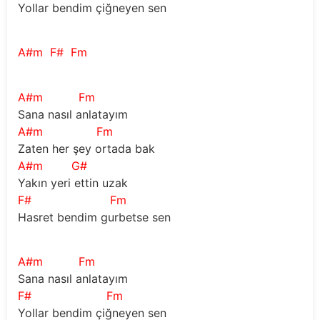
Yollar bendim çiğneyen sen
A#m
F#
Fm
A#m
Fm
Sana nasıl anlatayım 
A#m
Fm
Zaten her şey ortada bak 
A#m
G#
Yakın yeri ettin uzak
F#
Fm
Hasret bendim gurbetse sen
A#m
Fm
Sana nasıl anlatayım 
F#
Fm
Yollar bendim çiğneyen sen