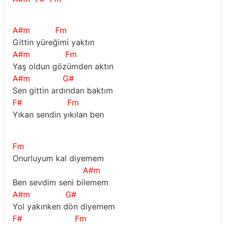
A#m
Fm
Gittin yüreğimi yaktın
A#m
Fm
Yaş oldun gözümden aktın
A#m
G#
Sen gittin ardından baktım
F#
Fm
Yıkan sendin yıkılan ben
Fm
Onurluyum kal diyemem
A#m
Ben sevdim seni bilemem
A#m
G#
Yol yakınken dön diyemem
F#
Fm