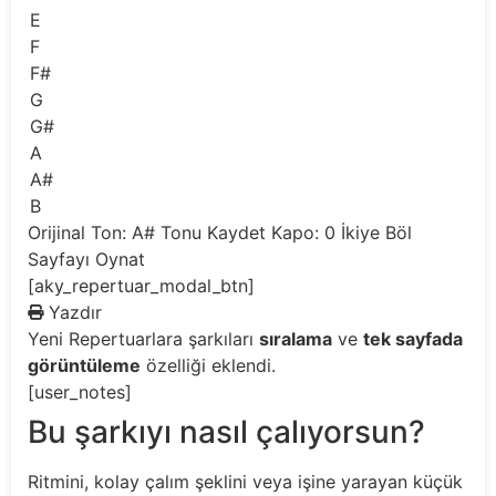
E
F
F#
G
G#
A
A#
B
Orijinal Ton: A#
Tonu Kaydet
Kapo: 0
İkiye Böl
Sayfayı Oynat
[aky_repertuar_modal_btn]
Yazdır
Yeni
Repertuarlara şarkıları
sıralama
ve
tek sayfada
görüntüleme
özelliği eklendi.
[user_notes]
Bu şarkıyı nasıl çalıyorsun?
Ritmini, kolay çalım şeklini veya işine yarayan küçük