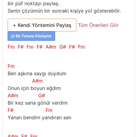
bir püf noktayı paylaş.
Senin çözümün bir sonraki kişiye yol gösterebilir.
+ Kendi Yöntemini Paylaş
Tüm Önerileri Gör
Bb Tonuna Dönüştür
Fm
F#
Fm
F#
A#m
G#
F#
Fm
Fm
Ben aşkına saygı duydum
A#m
Onun için boyun eğdim
A#m
G#
Bir kez sana gönül verdim
F#
Fm
Yanan bendim yandıran sen
A#m
F#
Fm