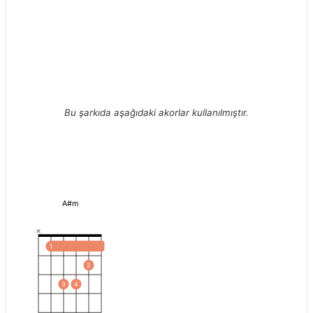
Bu şarkıda aşağıdaki akorlar kullanılmıştır.
A#m
1
2
3
4