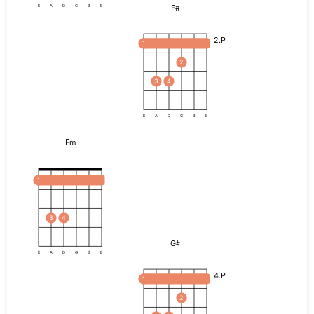
F#
E
A
D
G
B
E
2.P
1
2
3
4
E
A
D
G
B
E
Fm
1
3
4
G#
E
A
D
G
B
E
4.P
1
2