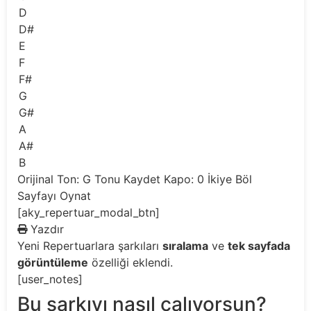
D
D#
E
F
F#
G
G#
A
A#
B
Orijinal Ton: G
Tonu Kaydet
Kapo: 0
İkiye Böl
Sayfayı Oynat
[aky_repertuar_modal_btn]
Yazdır
Yeni
Repertuarlara şarkıları
sıralama
ve
tek sayfada
görüntüleme
özelliği eklendi.
[user_notes]
Bu şarkıyı nasıl çalıyorsun?