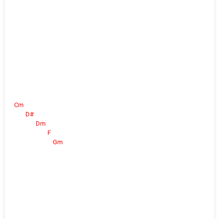
Cm
D#
Dm
F
Gm