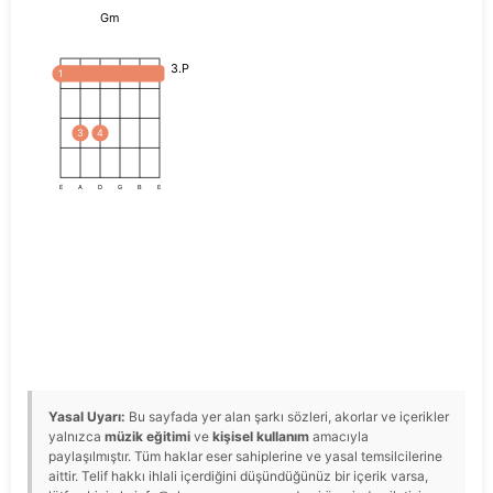
Gm
3.P
1
3
4
E
A
D
G
B
E
Yasal Uyarı:
Bu sayfada yer alan şarkı sözleri, akorlar ve içerikler
yalnızca
müzik eğitimi
ve
kişisel kullanım
amacıyla
paylaşılmıştır. Tüm haklar eser sahiplerine ve yasal temsilcilerine
aittir. Telif hakkı ihlali içerdiğini düşündüğünüz bir içerik varsa,