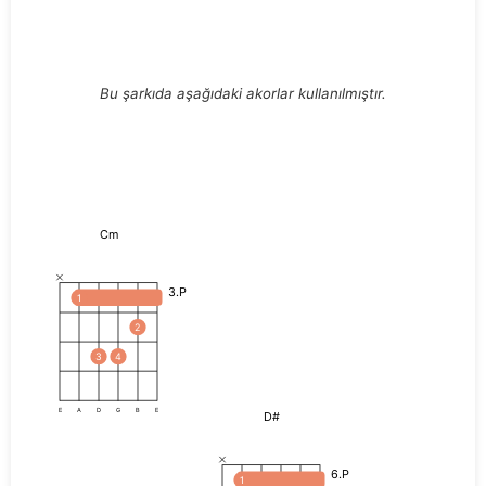
Bu şarkıda aşağıdaki akorlar kullanılmıştır.
Cm
3.P
1
2
3
4
E
A
D
G
B
E
D#
6.P
1