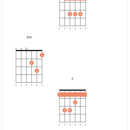
2
3
4
E
A
D
G
B
E
Dm
1
2
3
F
E
A
D
G
B
E
1
2
3
4
E
A
D
G
B
E