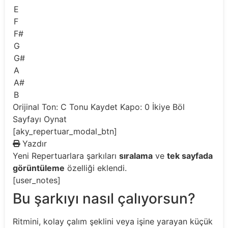
E
F
F#
G
G#
A
A#
B
Orijinal Ton: C
Tonu Kaydet
Kapo: 0
İkiye Böl
Sayfayı Oynat
[aky_repertuar_modal_btn]
Yazdır
Yeni
Repertuarlara şarkıları
sıralama
ve
tek sayfada
görüntüleme
özelliği eklendi.
[user_notes]
Bu şarkıyı nasıl çalıyorsun?
Ritmini, kolay çalım şeklini veya işine yarayan küçük