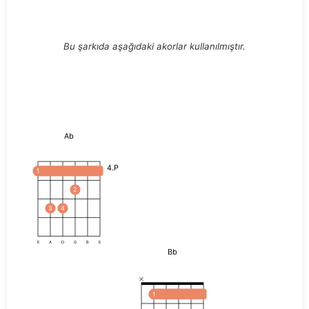
Bu şarkıda aşağıdaki akorlar kullanılmıştır.
Ab
4.P
1
2
3
4
E
A
D
G
B
E
Bb
1