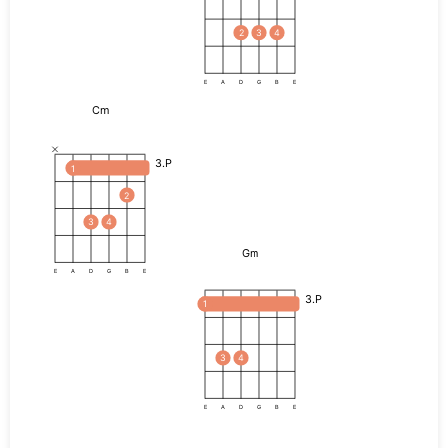
2
3
4
E
A
D
G
B
E
Cm
3.P
1
2
3
4
Gm
E
A
D
G
B
E
3.P
1
3
4
E
A
D
G
B
E