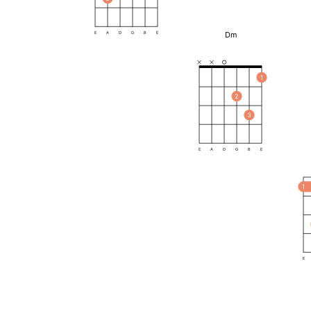
Dm
E
A
D
G
B
E
1
2
3
E
A
D
G
B
E
1
E