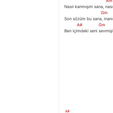
Am
Nasıl kanmışım sana, nası
Gm
Son sözüm bu sana, inan
A#
Gm
Ben içimdeki seni sevmiş
A#