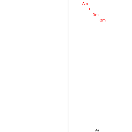
Am
C
Dm
Gm
A#