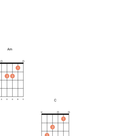
Am
1
2
3
C
A
D
G
B
E
1
2
3