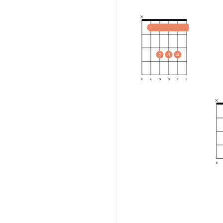
1
2
3
4
E
A
D
G
B
E
E