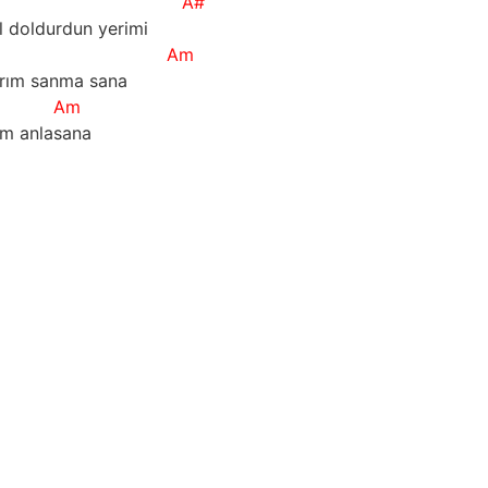
A#
l doldurdun yerimi
Am
ırım sanma sana
Am
im anlasana