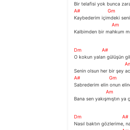
Bir telafisi yok bunca zar
A#
Gm
Kaybederim içimdeki seni
Am
Kalbimden bir mahkum misa
Dm
A#
O kokun yalan gülüşün g
A
Senin olsun her bir şey ac
A#
Gm
Sabrederim elin onun eli
Am
Bana sen yakışmıştın ya 
Dm
A#
Nasıl baktın gözlerime, nas