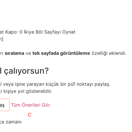
et
Kapo: 0
İkiye Böl
Sayfayı Oynat
n]
arı
sıralama
ve
tek sayfada görüntüleme
özelliği eklendi.
l çalıyorsun?
ni veya işine yarayan küçük bir püf noktayı paylaş.
kişiye yol gösterebilir.
aş
Tüm Önerileri Gör
C
nca zamanı