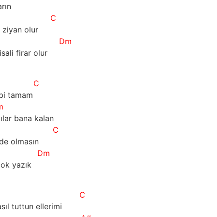
arın
C
 ziyan olur
Dm
li firar olur
C
ibi tamam
m
ılar bana kalan
C
nde olmasın
Dm
çok yazık
C
ıl tuttun ellerimi