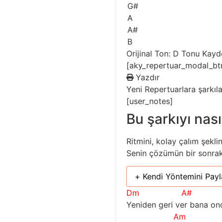
G#
A
A#
B
Orijinal Ton: D
Tonu Kayd
[aky_repertuar_modal_bt
Yazdır
Yeni
Repertuarlara şarkıl
[user_notes]
Bu şarkıyı nası
Ritmini, kolay çalım şekli
Senin çözümün bir sonraki 
+ Kendi Yöntemini Payl
Dm
A#
Yeniden geri ver bana o
Am