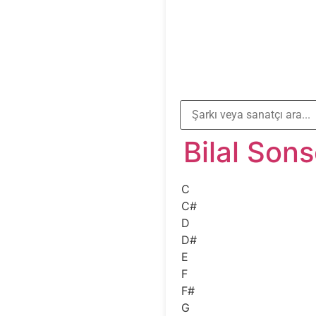
Bilal Son
C
C#
D
D#
E
F
F#
G