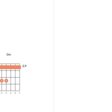
Gm
3.P
3
4
A
D
G
B
E