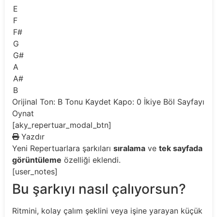
E
F
F#
G
G#
A
A#
B
Orijinal Ton: B
Tonu Kaydet
Kapo: 0
İkiye Böl
Sayfayı
Oynat
[aky_repertuar_modal_btn]
Yazdır
Yeni
Repertuarlara şarkıları
sıralama
ve
tek sayfada
görüntüleme
özelliği eklendi.
[user_notes]
Bu şarkıyı nasıl çalıyorsun?
Ritmini, kolay çalım şeklini veya işine yarayan küçük