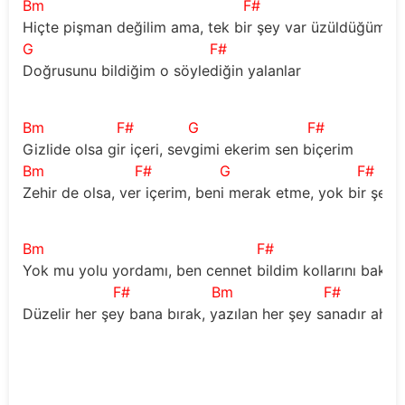
Bm
F#
Hiçte pişman değilim ama, tek bir şey var üzüldüğüm
G
F#
Doğrusunu bildiğim o söylediğin yalanlar
Bm
F#
G
F#
Gizlide olsa gir içeri, sevgimi ekerim sen biçerim
Bm
F#
G
F#
Zehir de olsa, ver içerim, beni merak etme, yok bir şeyi
Bm
F#
Yok mu yolu yordamı, ben cennet bildim kollarını bak
F#
Bm
F#
Düzelir her şey bana bırak, yazılan her şey sanadır ah