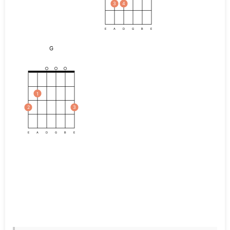
3
4
E
A
D
G
B
E
G
1
2
3
E
A
D
G
B
E