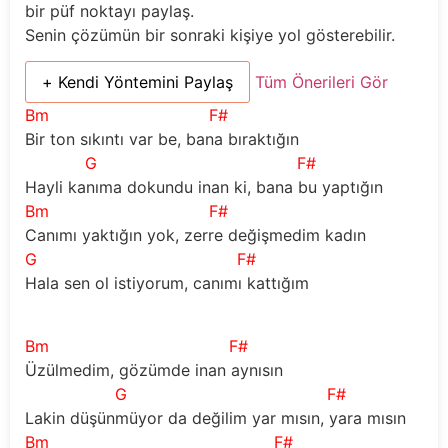
bir püf noktayı paylaş.
Senin çözümün bir sonraki kişiye yol gösterebilir.
+ Kendi Yöntemini Paylaş
Tüm Önerileri Gör
Bm
F#
Bir ton sıkıntı var be, bana bıraktığın
G
F#
Hayli kanıma dokundu inan ki, bana bu yaptığın
Bm
F#
Canımı yaktığın yok, zerre değişmedim kadın
G
F#
Hala sen ol istiyorum, canımı kattığım
Bm
F#
Üzülmedim, gözümde inan aynısın
G
F#
Lakin düşünmüyor da değilim yar mısın, yara mısın
Bm
F#