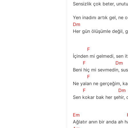
Sensizlik çok beter, unut
Yen inadını artık gel, ne 
Dm
Her gün ölüşümle değil, 
F
İçinden mi gelmedi, sen i
F
Dm
Beni hiç mi sevmedin, su
F
Ne yalan ne gerçeğim, kab
F
Dm
Sen kokar bak her şehir,
Em
Ağlatır anın bir anda ah h