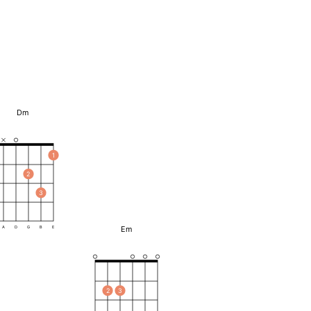
Dm
1
2
3
Em
A
D
G
B
E
2
3