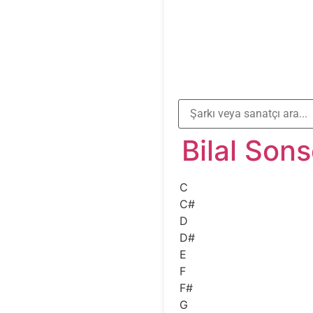
Bilal Son
C
C#
D
D#
E
F
F#
G