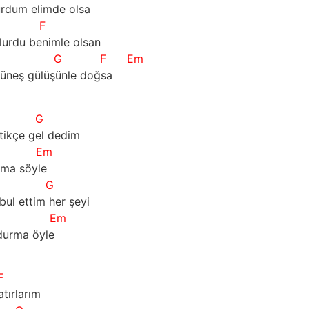
urdum elimde olsa
F
olurdu benimle olsan
G
F
Em
güneş gülüşünle doğsa
G
ttikçe gel dedim
Em
sma söyle
G
ul ettim her şeyi
Em
 durma öyle
F
atırlarım