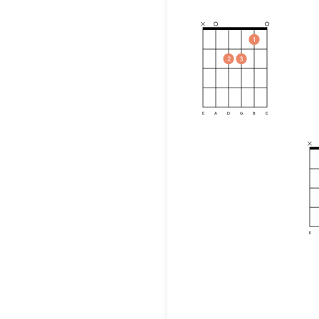
1
2
3
E
A
D
G
B
E
E