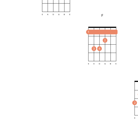
F
E
A
D
G
B
E
1
2
3
4
E
A
D
G
B
E
2
E