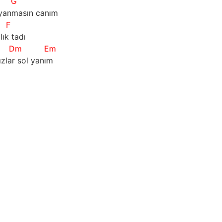
G
 yanmasın canım
F
lık tadı
Dm
Em
ızlar sol yanım