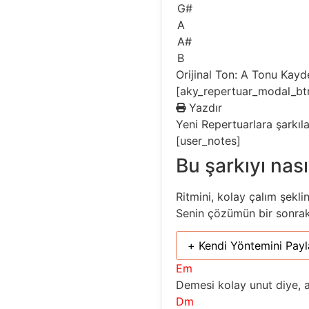
G#
A
A#
B
Orijinal Ton: A
Tonu Kayd
[aky_repertuar_modal_bt
Yazdır
Yeni
Repertuarlara şarkıl
[user_notes]
Bu şarkıyı nası
Ritmini, kolay çalım şekli
Senin çözümün bir sonraki 
+ Kendi Yöntemini Payl
Em
Demesi kolay unut diye, 
Dm