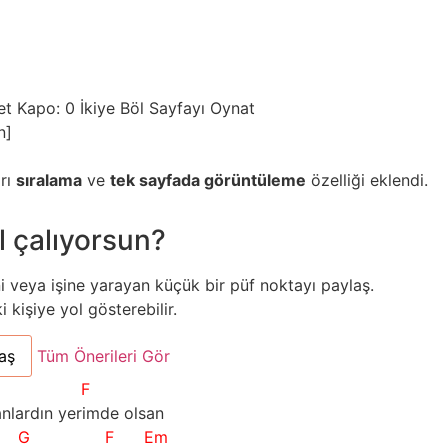
et
Kapo: 0
İkiye Böl
Sayfayı Oynat
n]
arı
sıralama
ve
tek sayfada görüntüleme
özelliği eklendi.
l çalıyorsun?
ni veya işine yarayan küçük bir püf noktayı paylaş.
kişiye yol gösterebilir.
aş
Tüm Önerileri Gör
F
anlardın yerimde olsan
G
F
Em