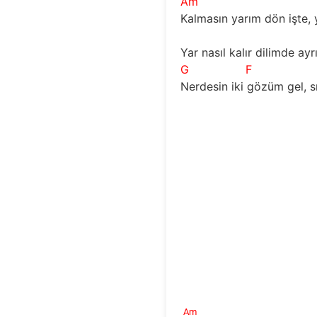
Am
Kalmasın yarım dön işte,
Yar nasıl kalır dilimde ayrı
G
F
Nerdesin iki gözüm gel, s
Am