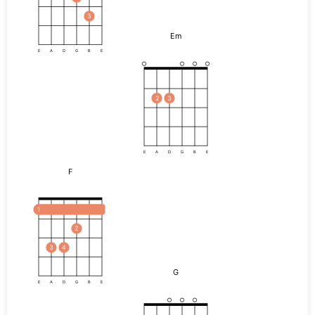
3
Em
E
A
D
G
B
E
2
3
E
A
D
G
B
E
F
1
2
3
4
G
E
A
D
G
B
E