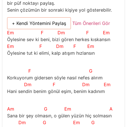
bir püf noktayı paylaş.
Senin çözümün bir sonraki kişiye yol gösterebilir.
+ Kendi Yöntemini Paylaş
Tüm Önerileri Gör
Em
F
Dm
F
Em
Öylesine sev ki beni, bizi gören herkes kıskansın
Em
F
Dm
F
Em
Öylesine tut ki elimi, kalp atışım hızlansın
F
G
Korkuyorum gidersen söyle nasıl nefes alırım
Dm
F
Dm
Em
Hani sendin benim gönül eşim, benim kadınım
Am
G
Em
A
Sana bir şey olmasın, o gülen yüzün hiç solmasın
Dm
G
Em
G