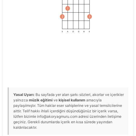
1
2
3
E
A
D
G
B
E
Yasal Uyarı:
Bu sayfada yer alan şarkı sözleri, akorlar ve içerikler
yalnızca
müzik eğitimi
ve
kişisel kullanım
amacıyla
paylaşılmıştır. Tüm haklar eser sahiplerine ve yasal temsilcilerine
aittir. Telif hakkı ihlali içerdiğini düşündüğünüz bir içerik varsa,
lütfen bizimle info@akoryagmuru.com adresi üzerinden iletişime
geçiniz. Gerekli durumlarda içerik en kısa sürede yayından
kaldırılacaktır.