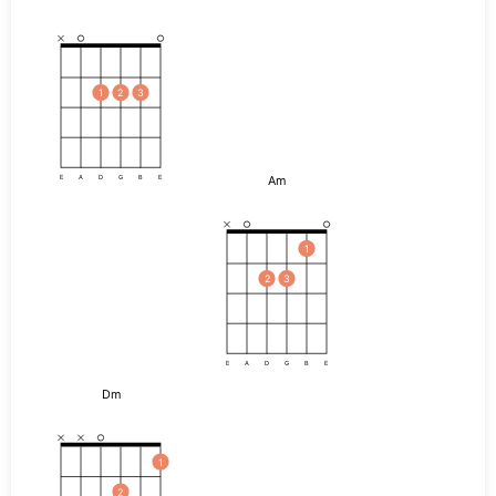
1
2
3
Am
E
A
D
G
B
E
1
2
3
E
A
D
G
B
E
Dm
1
2