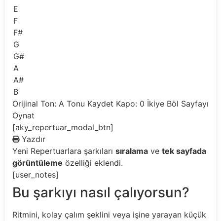
E
F
F#
G
G#
A
A#
B
Orijinal Ton: A
Tonu Kaydet
Kapo: 0
İkiye Böl
Sayfayı
Oynat
[aky_repertuar_modal_btn]
Yazdır
Yeni
Repertuarlara şarkıları
sıralama
ve
tek sayfada
görüntüleme
özelliği eklendi.
[user_notes]
Bu şarkıyı nasıl çalıyorsun?
Ritmini, kolay çalım şeklini veya işine yarayan küçük