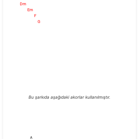
Dm
Em
F
G
Bu şarkıda aşağıdaki akorlar kullanılmıştır.
A