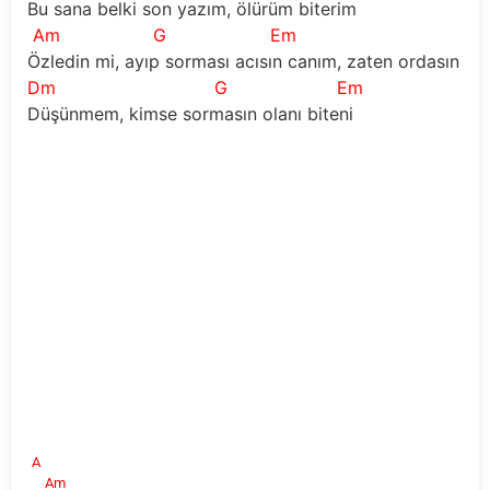
Bu sana belki son yazım, ölürüm biterim
Am
G
Em
A
Özledin mi, ayıp sorması acısın canım, zaten ordasın
Dm
G
Em
Düşünmem, kimse sormasın olanı biteni
A
Am