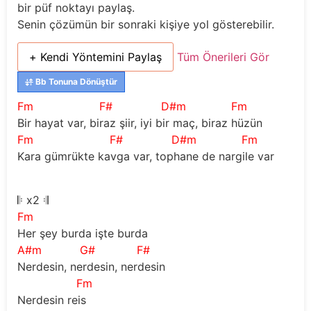
bir püf noktayı paylaş.
Senin çözümün bir sonraki kişiye yol gösterebilir.
+ Kendi Yöntemini Paylaş
Tüm Önerileri Gör
Bb Tonuna Dönüştür
Fm
F#
D#m
Fm
Bir hayat var, biraz şiir, iyi bir maç, biraz hüzün
Fm
F#
D#m
Fm
Kara gümrükte kavga var, tophane de nargile var
𝄆
 x2 
𝄇
Fm
Her şey burda işte burda 
A#m
G#
F#
Nerdesin, nerdesin, nerdesin 
Fm
Nerdesin reis