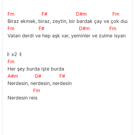
Fm
F#
D#m
Fm
Biraz ekmek, biraz, zeytin, bir bardak çay ve çok dua
Fm
F#
D#m
Fm
Vatan derdi ve hep aşk var, yeminler ve zulme isyan
𝄆
 x2 
𝄇
Fm
Her şey burda işte burda 
A#m
G#
F#
Nerdesin, nerdesin, nerdesin 
Fm
Nerdesin reis