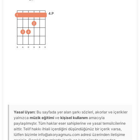
4.P
1
2
3
4
E
A
D
G
B
E
Yasal Uyarı:
Bu sayfada yer alan şarkı sözleri, akorlar ve içerikler
yalnızca
müzik eğitimi
ve
kişisel kullanım
amacıyla
paylaşılmıştır. Tüm haklar eser sahiplerine ve yasal temsilcilerine
aittir. Telif hakkı ihlali içerdiğini düşündüğünüz bir içerik varsa,
lütfen bizimle info@akoryagmuru.com adresi üzerinden iletişime