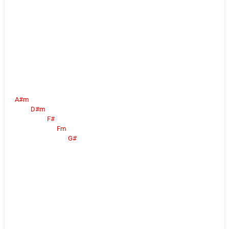
A#m
D#m
F#
Fm
G#