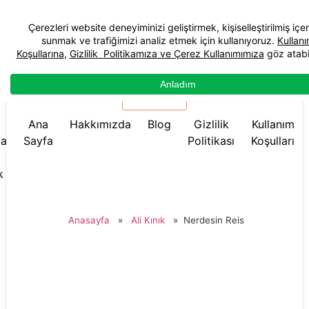
☰ Menü
Ana
Hakkımızda
Blog
Gizlilik
Kullanım
da
Sayfa
Politikası
Koşulları
k
Anasayfa
»
Ali Kınık
»
Nerdesin Reis