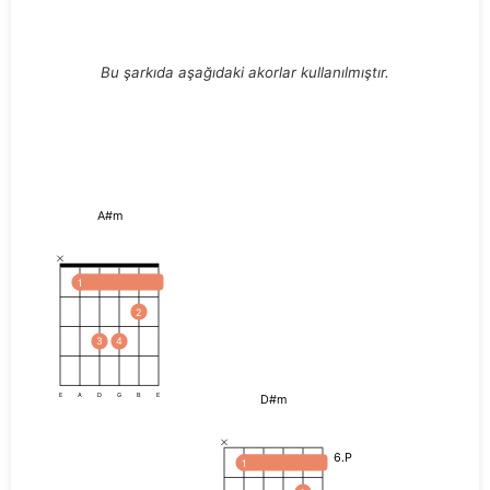
Bu şarkıda aşağıdaki akorlar kullanılmıştır.
A#m
1
2
3
4
D#m
E
A
D
G
B
E
6.P
1