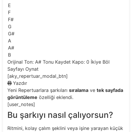
E
F
F#
G
G#
A
A#
B
Orijinal Ton: A#
Tonu Kaydet
Kapo: 0
İkiye Böl
Sayfayı Oynat
[aky_repertuar_modal_btn]
Yazdır
Yeni
Repertuarlara şarkıları
sıralama
ve
tek sayfada
görüntüleme
özelliği eklendi.
[user_notes]
Bu şarkıyı nasıl çalıyorsun?
Ritmini, kolay çalım şeklini veya işine yarayan küçük