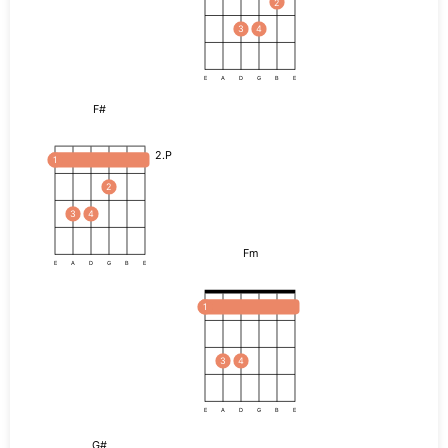
2
3
4
E
A
D
G
B
E
F#
2.P
1
2
3
4
Fm
E
A
D
G
B
E
1
3
4
E
A
D
G
B
E
G#