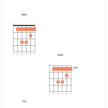
A#m
1
2
3
4
D#m
E
A
D
G
B
E
6.P
1
2
3
4
E
A
D
G
B
E
Fm