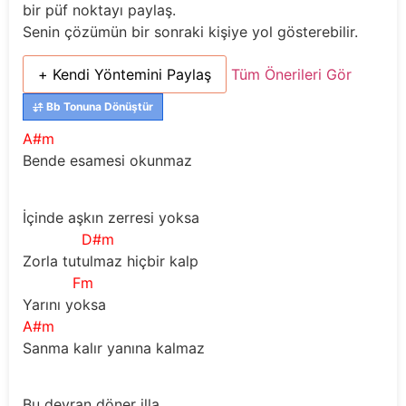
bir püf noktayı paylaş.
Senin çözümün bir sonraki kişiye yol gösterebilir.
+ Kendi Yöntemini Paylaş
Tüm Önerileri Gör
Bb Tonuna Dönüştür
A#m
Bende esamesi okunmaz
İçinde aşkın zerresi yoksa
D#m
Zorla tutulmaz hiçbir kalp
Fm
Yarını yoksa
A#m
Sanma kalır yanına kalmaz
Bu devran döner illa