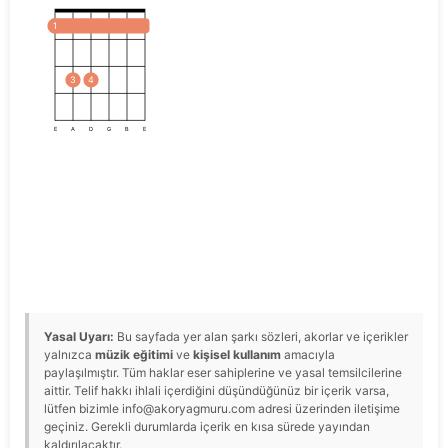
1
3
4
E
A
D
G
B
E
Yasal Uyarı:
Bu sayfada yer alan şarkı sözleri, akorlar ve içerikler
yalnızca
müzik eğitimi
ve
kişisel kullanım
amacıyla
paylaşılmıştır. Tüm haklar eser sahiplerine ve yasal temsilcilerine
aittir. Telif hakkı ihlali içerdiğini düşündüğünüz bir içerik varsa,
lütfen bizimle info@akoryagmuru.com adresi üzerinden iletişime
geçiniz. Gerekli durumlarda içerik en kısa sürede yayından
kaldırılacaktır.