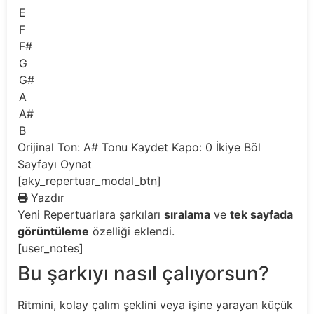
E
F
F#
G
G#
A
A#
B
Orijinal Ton: A#
Tonu Kaydet
Kapo: 0
İkiye Böl
Sayfayı Oynat
[aky_repertuar_modal_btn]
Yazdır
Yeni
Repertuarlara şarkıları
sıralama
ve
tek sayfada
görüntüleme
özelliği eklendi.
[user_notes]
Bu şarkıyı nasıl çalıyorsun?
Ritmini, kolay çalım şeklini veya işine yarayan küçük