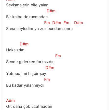
Sevişmelerin bile yalan
D#m
Bir kalbe dokunmadan
Fm
D#m
Fm
D#m
Sana söyledim ya zor bundan sonra
D#m
Haksızdın
Fm
Sende giderken farksızdın
D#m
Yetmedi mi hiçbir şey
Fm
Bu kadar yalanmıydı
A#m
Git daha çok uzatmadan