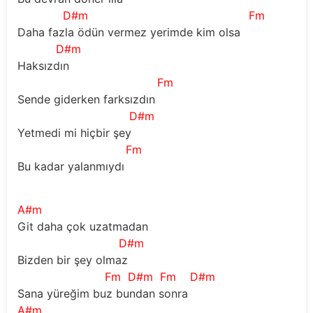
D#m
Fm
Daha fazla ödün vermez yerimde kim olsa
D#m
Haksızdın
Fm
Sende giderken farksızdın
D#m
Yetmedi mi hiçbir şey
Fm
Bu kadar yalanmıydı
A#m
Git daha çok uzatmadan
D#m
Bizden bir şey olmaz
Fm
D#m
Fm
D#m
Sana yüreğim buz bundan sonra
A#m