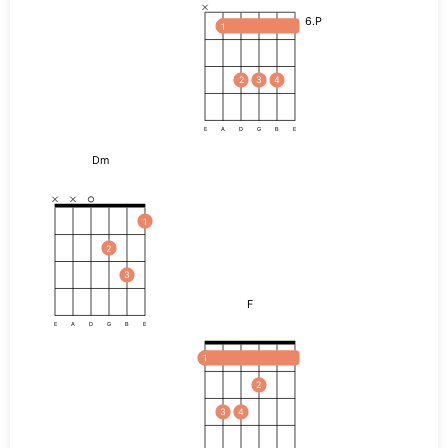
6.P
1
2
3
4
E
A
D
G
B
E
Dm
1
2
3
F
E
A
D
G
B
E
1
2
3
4