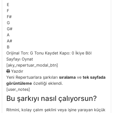
E
F
F#
G
G#
A
A#
B
Orijinal Ton: G
Tonu Kaydet
Kapo: 0
İkiye Böl
Sayfayı Oynat
[aky_repertuar_modal_btn]
Yazdır
Yeni
Repertuarlara şarkıları
sıralama
ve
tek sayfada
görüntüleme
özelliği eklendi.
[user_notes]
Bu şarkıyı nasıl çalıyorsun?
Ritmini, kolay çalım şeklini veya işine yarayan küçük