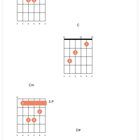
C
E
A
D
G
B
E
1
2
3
E
A
D
G
B
E
Cm
3.P
1
2
3
4
D#
E
A
D
G
B
E