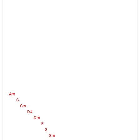
Am
C
Cm
D#
Dm
F
G
Gm