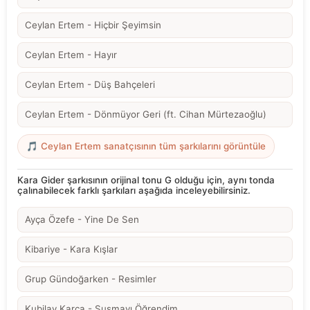
Ceylan Ertem - Hiçbir Şeyimsin
Ceylan Ertem - Hayır
Ceylan Ertem - Düş Bahçeleri
Ceylan Ertem - Dönmüyor Geri (ft. Cihan Mürtezaoğlu)
🎵 Ceylan Ertem sanatçısının tüm şarkılarını görüntüle
Kara Gider şarkısının orijinal tonu G olduğu için, aynı tonda
çalınabilecek farklı şarkıları aşağıda inceleyebilirsiniz.
Ayça Özefe - Yine De Sen
Kibariye - Kara Kışlar
Grup Gündoğarken - Resimler
Kubilay Karça - Susmayı Öğrendim