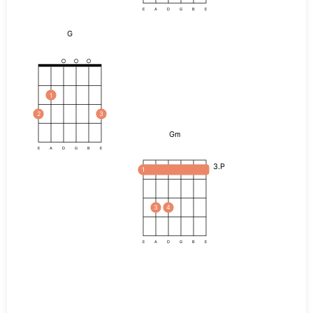
E
A
D
G
B
E
G
1
2
3
Gm
E
A
D
G
B
E
3.P
1
3
4
E
A
D
G
B
E