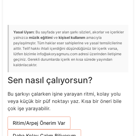
Yasal Uyarı:
Bu sayfada yer alan şarkı sözleri, akorlar ve içerikler
yalnızca
müzik eğitimi
ve
kişisel kullanım
amacıyla
paylaşılmıştır. Tüm haklar eser sahiplerine ve yasal temsilcilerine
aittir. Telif hakkı ihlali içerdiğini düşündüğünüz bir içerik varsa,
lütfen bizimle info@akoryagmuru.com adresi üzerinden iletişime
geçiniz. Gerekli durumlarda içerik en kısa sürede yayından
kaldırılacaktır.
Sen nasıl çalıyorsun?
Bu şarkıyı çalarken işine yarayan ritmi, kolay yolu
veya küçük bir püf noktayı yaz. Kısa bir öneri bile
çok işe yarayabilir.
Ritim/Arpej Önerim Var
Daha Kolay Çalım Biliyorum