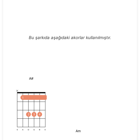
Bu şarkıda aşağıdaki akorlar kullanılmıştır.
A#
1
2
3
4
Am
E
A
D
G
B
E