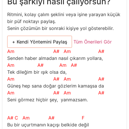
Bu şarkıyı nasıl çalıyorsun?
Ritmini, kolay çalım şeklini veya işine yarayan küçük
bir püf noktayı paylaş.
Senin çözümün bir sonraki kişiye yol gösterebilir.
+ Kendi Yöntemini Paylaş
Tüm Önerileri Gör
Am
A#
Am
A#
Senden haber almadan nasıl çıkarım yollara,
Am
A#
Am
A#
Tek dileğim bir ışık olsa da, 
Am
A#
Am
A#
Güneş hep sana doğar gözlerim kamaşsa da
Am
A#
Am
A#
Seni görmez hiçbir şey,  yanmazsam.
A#
C
Am
A#
F
Bu bir uçurtmanın kaçışı belkide değil