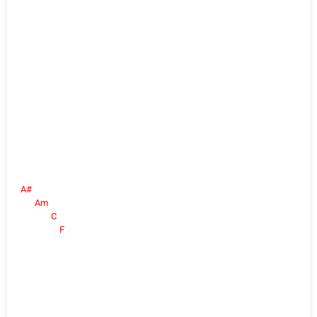
A#
Am
C
F