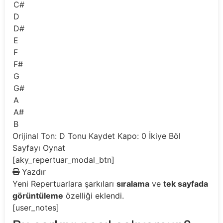
C#
D
D#
E
F
F#
G
G#
A
A#
B
Orijinal Ton: D
Tonu Kaydet
Kapo: 0
İkiye Böl
Sayfayı Oynat
[aky_repertuar_modal_btn]
Yazdır
Yeni
Repertuarlara şarkıları
sıralama
ve
tek sayfada
görüntüleme
özelliği eklendi.
[user_notes]