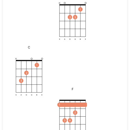
1
2
3
E
A
D
G
B
E
C
1
2
3
F
E
A
D
G
B
E
1
2
3
4