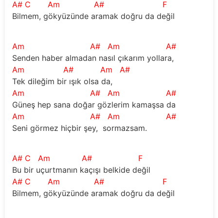
A#
C
Am
A#
F
Bilmem, gökyüzünde aramak doğru da değil
Am
A#
Am
A#
Senden haber almadan nasıl çıkarım yollara,
Am
A#
Am
A#
Tek dileğim bir ışık olsa da, 
Am
A#
Am
A#
Güneş hep sana doğar gözlerim kamaşsa da
Am
A#
Am
A#
Seni görmez hiçbir şey,  sormazsam. 
A#
C
Am
A#
F
Bu bir uçurtmanın kaçışı belkide değil
A#
C
Am
A#
F
Bilmem, gökyüzünde aramak doğru da değil