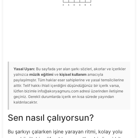
E
A
D
G
B
E
Yasal Uyarı:
Bu sayfada yer alan şarkı sözleri, akorlar ve içerikler
yalnızca
müzik eğitimi
ve
kişisel kullanım
amacıyla
paylaşılmıştır. Tüm haklar eser sahiplerine ve yasal temsilcilerine
aittir. Telif hakkı ihlali içerdiğini düşündüğünüz bir içerik varsa,
lütfen bizimle info@akoryagmuru.com adresi üzerinden iletişime
geçiniz. Gerekli durumlarda içerik en kısa sürede yayından
kaldırılacaktır.
Sen nasıl çalıyorsun?
Bu şarkıyı çalarken işine yarayan ritmi, kolay yolu