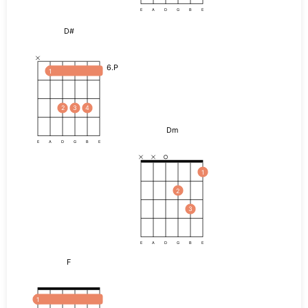
E
A
D
G
B
E
D#
6.P
1
2
3
4
Dm
E
A
D
G
B
E
1
2
3
E
A
D
G
B
E
F
1