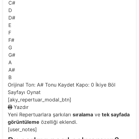
C#
D
D#
E
F
F#
G
G#
A
A#
B
Orijinal Ton: A#
Tonu Kaydet
Kapo: 0
İkiye Böl
Sayfayı Oynat
[aky_repertuar_modal_btn]
Yazdır
Yeni
Repertuarlara şarkıları
sıralama
ve
tek sayfada
görüntüleme
özelliği eklendi.
[user_notes]