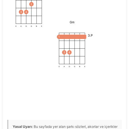
2
3
4
Gm
E
A
D
G
B
E
3.P
1
3
4
E
A
D
G
B
E
Yasal Uyarı:
Bu sayfada yer alan şarkı sözleri, akorlar ve içerikler