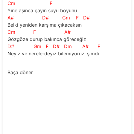
Cm
F
Yine aşınca çayın suyu boyunu
A#
D#
Gm
F
D#
Belki yeniden karşıma çıkacaksın
Cm
F
A#
Gözgöze durup bakınca göreceğiz
D#
Gm
F
D#
Dm
A#
F
Neyiz ve nerelerdeyiz bilemiyoruz, şimdi
Başa döner