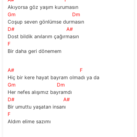
Akıyorsa göz yaşım kurumasın
Gm
Dm
Coşup seven gönlümse durmasın
D#
A#
Dost bildik anılarım çağırmasın
F
Bir daha geri dönemem
A#
F
Hiç bir kere hayat bayram olmadı ya da  
Gm
Dm
Her nefes alışımız bayramdı
D#
A#
Bir umuttu yaşatan insanı
F
Aldım elime sazımı