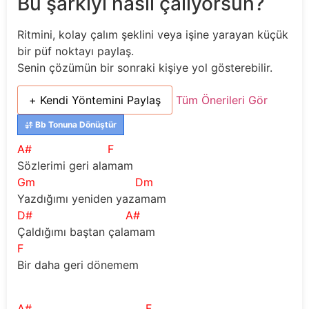
Bu şarkıyı nasıl çalıyorsun?
Ritmini, kolay çalım şeklini veya işine yarayan küçük
bir püf noktayı paylaş.
Senin çözümün bir sonraki kişiye yol gösterebilir.
+ Kendi Yöntemini Paylaş
Tüm Önerileri Gör
Bb Tonuna Dönüştür
A#
F
Sözlerimi geri alamam
Gm
Dm
Yazdığımı yeniden yazamam
D#
A#
Çaldığımı baştan çalamam
F
Bir daha geri dönemem  
A#
F