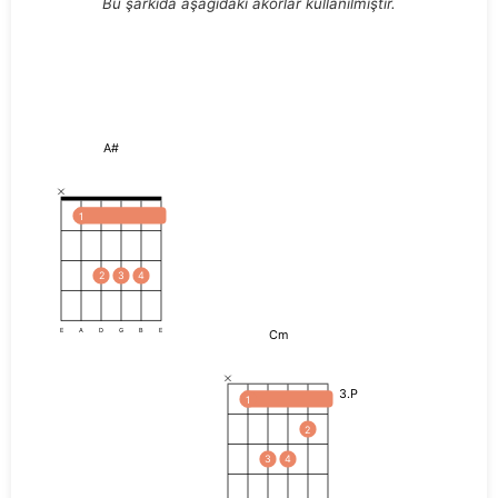
Bu şarkıda aşağıdaki akorlar kullanılmıştır.
A#
1
2
3
4
Cm
E
A
D
G
B
E
3.P
1
2
3
4