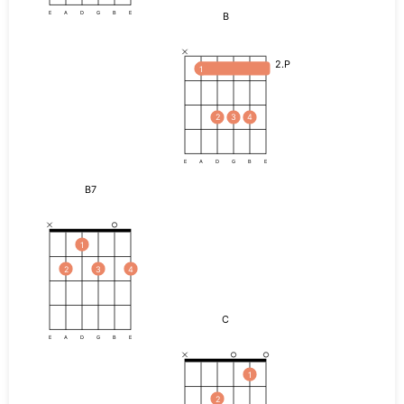
B
E
A
D
G
B
E
2.P
1
2
3
4
E
A
D
G
B
E
B7
1
2
3
4
C
E
A
D
G
B
E
1
2