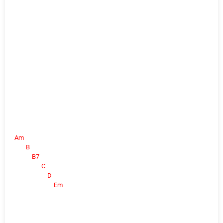
Am
B
B7
C
D
Em