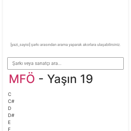
[yazi_sayisi] şarkı arasından arama yaparak akorlara ulaşabilirsiniz.
MFÖ
- Yaşın 19
C
C#
D
D#
E
F