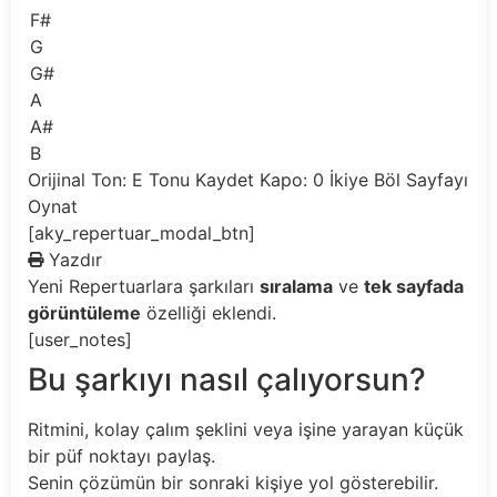
F#
G
G#
A
A#
B
Orijinal Ton: E
Tonu Kaydet
Kapo: 0
İkiye Böl
Sayfayı
Oynat
[aky_repertuar_modal_btn]
Yazdır
Yeni
Repertuarlara şarkıları
sıralama
ve
tek sayfada
görüntüleme
özelliği eklendi.
[user_notes]
Bu şarkıyı nasıl çalıyorsun?
Ritmini, kolay çalım şeklini veya işine yarayan küçük
bir püf noktayı paylaş.
Senin çözümün bir sonraki kişiye yol gösterebilir.