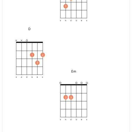
3
E
A
D
G
B
E
D
1
2
3
Em
E
A
D
G
B
E
2
3
E
A
D
G
B
E