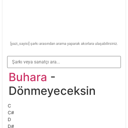
[yazi_sayisi] şarkı arasından arama yaparak akorlara ulaşabilirsiniz.
Buhara
-
Dönmeyeceksin
C
C#
D
D#