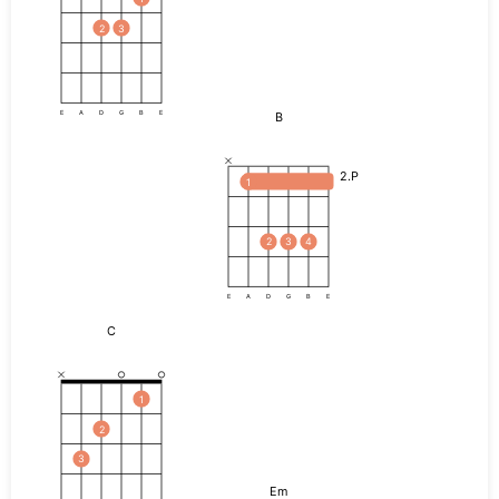
2
3
B
E
A
D
G
B
E
2.P
1
2
3
4
E
A
D
G
B
E
C
1
2
3
Em