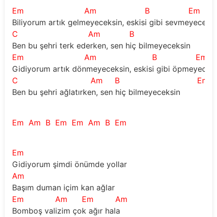
Em
Am
B
Em
Biliyorum artık gelmeyeceksin, eskisi gibi sevmeyeceksi
C
Am
B
E
Ben bu şehri terk ederken, sen hiç bilmeyeceksin
Em
Am
B
Em
Gidiyorum artık dönmeyeceksin, eskisi gibi öpmeyecek
C
Am
B
Em
Ben bu şehri ağlatırken, sen hiç bilmeyeceksin
Em
Am
B
Em
Em
Am
B
Em
Em
Gidiyorum şimdi önümde yollar 
Am
Başım duman içim kan ağlar
Em
Am
Em
Am
Bomboş valizim çok ağır hala