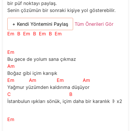
bir püf noktayı paylaş.
Senin çözümün bir sonraki kişiye yol gösterebilir.
+ Kendi Yöntemini Paylaş
Tüm Önerileri Gör
Em
B
Em
B
Em
B
Em
Em
Bu gece de yolum sana çıkmaz
Am
Boğaz gibi içim karışık 
Em
Am
Em
Am
Yağmur yüzümden kaldırıma düşüyor 
C
B
Em
İstanbulun ışıkları sönük, içim daha bir karanlık  
𝄆
 x2 
𝄇
Em