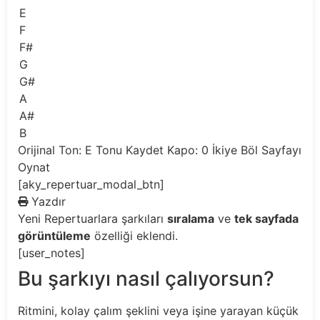
E
F
F#
G
G#
A
A#
B
Orijinal Ton: E
Tonu Kaydet
Kapo: 0
İkiye Böl
Sayfayı
Oynat
[aky_repertuar_modal_btn]
Yazdır
Yeni
Repertuarlara şarkıları
sıralama
ve
tek sayfada
görüntüleme
özelliği eklendi.
[user_notes]
Bu şarkıyı nasıl çalıyorsun?
Ritmini, kolay çalım şeklini veya işine yarayan küçük