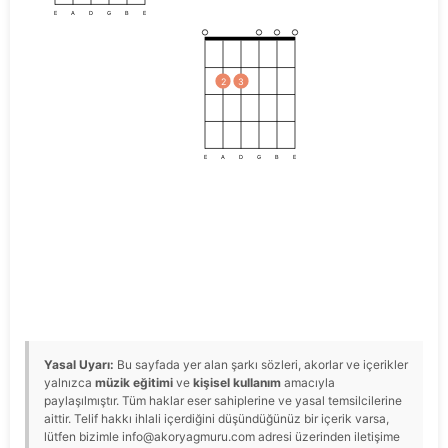
E
A
D
G
B
E
2
3
E
A
D
G
B
E
Yasal Uyarı:
Bu sayfada yer alan şarkı sözleri, akorlar ve içerikler
yalnızca
müzik eğitimi
ve
kişisel kullanım
amacıyla
paylaşılmıştır. Tüm haklar eser sahiplerine ve yasal temsilcilerine
aittir. Telif hakkı ihlali içerdiğini düşündüğünüz bir içerik varsa,
lütfen bizimle info@akoryagmuru.com adresi üzerinden iletişime