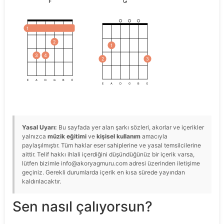
F
G
1
2
1
3
4
2
3
E
A
D
G
B
E
E
A
D
G
B
E
Yasal Uyarı:
Bu sayfada yer alan şarkı sözleri, akorlar ve içerikler
yalnızca
müzik eğitimi
ve
kişisel kullanım
amacıyla
paylaşılmıştır. Tüm haklar eser sahiplerine ve yasal temsilcilerine
aittir. Telif hakkı ihlali içerdiğini düşündüğünüz bir içerik varsa,
lütfen bizimle info@akoryagmuru.com adresi üzerinden iletişime
geçiniz. Gerekli durumlarda içerik en kısa sürede yayından
kaldırılacaktır.
Sen nasıl çalıyorsun?