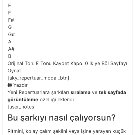
E
F
F#
G
G#
A
A#
B
Orijinal Ton: E
Tonu Kaydet
Kapo: 0
İkiye Böl
Sayfayı
Oynat
[aky_repertuar_modal_btn]
Yazdır
Yeni
Repertuarlara şarkıları
sıralama
ve
tek sayfada
görüntüleme
özelliği eklendi.
[user_notes]
Bu şarkıyı nasıl çalıyorsun?
Ritmini, kolay çalım şeklini veya işine yarayan küçük