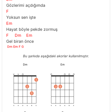
Gözlerimi açdığımda
F
Yoksun sen işte
Em
Hayat böyle pekde zormuş
F
Dm
Em
Gel biran önce
Dm
Em
F
G
Bu şarkıda aşağıdaki akorlar kullanılmıştır.
Dm
Em
1
2
2
3
3
E
A
D
G
B
E
E
A
D
G
B
E