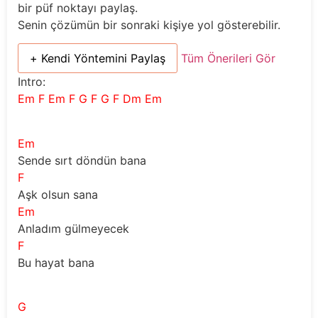
bir püf noktayı paylaş.
Senin çözümün bir sonraki kişiye yol gösterebilir.
+ Kendi Yöntemini Paylaş
Tüm Önerileri Gör
Intro:
Em F Em F G F G F Dm Em
Em
Sende sırt döndün bana
F
Aşk olsun sana
Em
Anladım gülmeyecek
F
Bu hayat bana
G