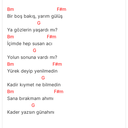
Bm
F#m
Bir boş bakış, yarım gülüş
G
Ya gözlerin yaşardı mı?
Bm
F#m
İçimde hep susan acı
G
Yolun sonuna vardı mı?
Bm
F#m
Yürek deyip yenilmedin
G
Kadir kıymet ne bilmedin
Bm
F#m
Sana bırakmam ahımı
G
Kader yazsın günahını