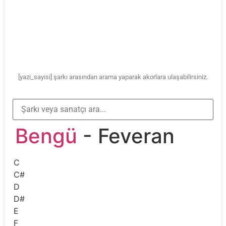
[yazi_sayisi] şarkı arasından arama yaparak akorlara ulaşabilirsiniz.
Bengü
- Feveran
C
C#
D
D#
E
F