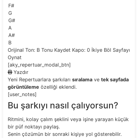
F#
G
G#
A
A#
B
Orijinal Ton: B
Tonu Kaydet
Kapo: 0
İkiye Böl
Sayfayı
Oynat
[aky_repertuar_modal_btn]
Yazdır
Yeni
Repertuarlara şarkıları
sıralama
ve
tek sayfada
görüntüleme
özelliği eklendi.
[user_notes]
Bu şarkıyı nasıl çalıyorsun?
Ritmini, kolay çalım şeklini veya işine yarayan küçük
bir püf noktayı paylaş.
Senin çözümün bir sonraki kişiye yol gösterebilir.