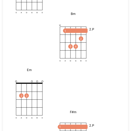
Bm
E
A
D
G
B
E
2.P
1
2
3
4
E
A
D
G
B
E
Em
2
3
F#m
E
A
D
G
B
E
2.P
1