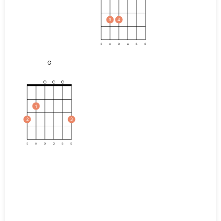
3
4
E
A
D
G
B
E
G
1
2
3
E
A
D
G
B
E