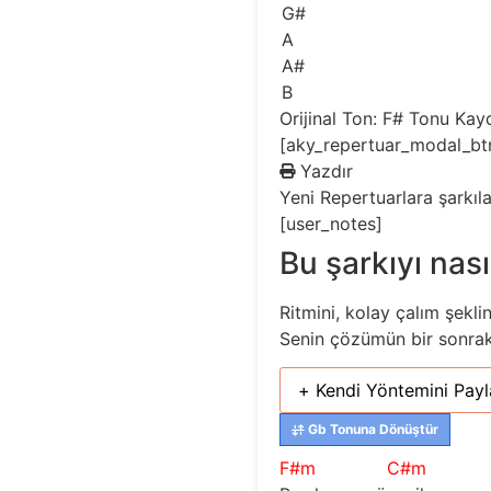
G#
A
A#
B
Orijinal Ton: F#
Tonu Kay
[aky_repertuar_modal_bt
Yazdır
Yeni
Repertuarlara şarkıl
[user_notes]
Bu şarkıyı nası
Ritmini, kolay çalım şekli
Senin çözümün bir sonraki 
+ Kendi Yöntemini Payl
Gb Tonuna Dönüştür
F#m
C#m