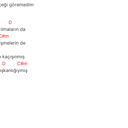
rçeği göremedim
D
ılmaların da
C#m
işmelerin de
n kaçışınmış
D
C#m
ışkanlığıymış