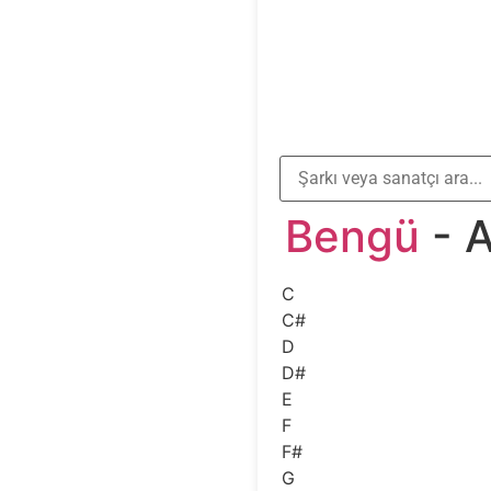
Bengü
- A
C
C#
D
D#
E
F
F#
G