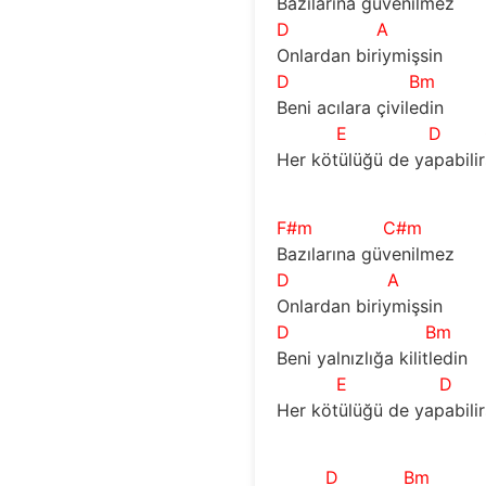
Bazılarına güvenilmez
D
A
Onlardan biriymişsin
D
Bm
Beni acılara çiviledin
E
D
Her kötülüğü de yapabilir
F#m
C#m
Bazılarına güvenilmez
D
A
Onlardan biriymişsin
D
Bm
Beni yalnızlığa kilitledin
E
D
Her kötülüğü de yapabilir
D
Bm