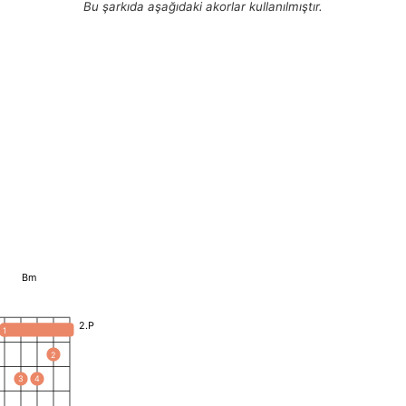
Bu şarkıda aşağıdaki akorlar kullanılmıştır.
Bm
2.P
1
2
3
4