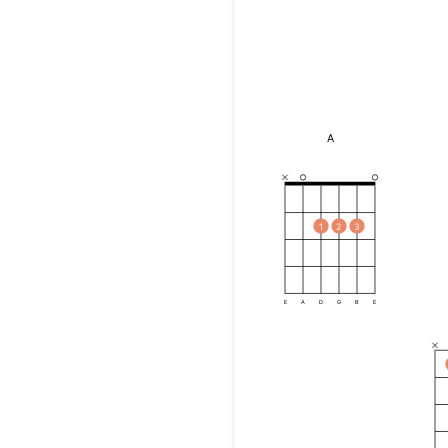
A
1
2
3
E
A
D
G
B
E