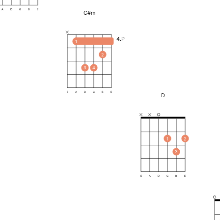
A
D
G
B
E
C#m
4.P
1
2
3
4
E
A
D
G
B
E
D
1
2
3
E
A
D
G
B
E