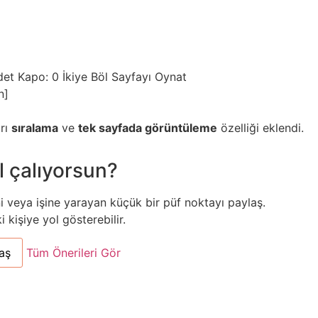
det
Kapo: 0
İkiye Böl
Sayfayı Oynat
n]
arı
sıralama
ve
tek sayfada görüntüleme
özelliği eklendi.
l çalıyorsun?
ni veya işine yarayan küçük bir püf noktayı paylaş.
kişiye yol gösterebilir.
aş
Tüm Önerileri Gör