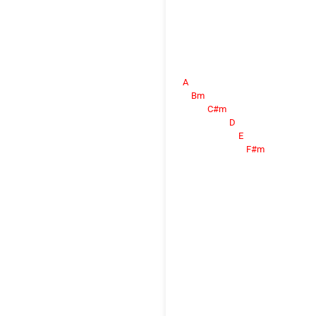
A
Bm
C#m
D
E
F#m