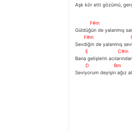
Aşk kör etti gözümü, ge
F#m
Güldüğün de yalanmış sar
F#m
Sevdiğin de yalanmış sev
E
C#m
Bana gelişlerin acılarında
D
Bm
Seviyorum deyişin ağız al