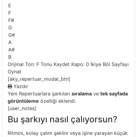
E
F
F#
G
G#
A
A#
B
Orijinal Ton: F
Tonu Kaydet
Kapo: 0
İkiye Böl
Sayfayı
Oynat
[aky_repertuar_modal_btn]
Yazdır
Yeni
Repertuarlara şarkıları
sıralama
ve
tek sayfada
görüntüleme
özelliği eklendi.
[user_notes]
Bu şarkıyı nasıl çalıyorsun?
Ritmini, kolay çalım şeklini veya işine yarayan küçük