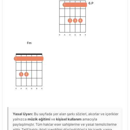
6.P
1
2
3
4
E
A
D
G
B
E
Fm
1
3
4
E
A
D
G
B
E
Yasal Uyarı:
Bu sayfada yer alan şarkı sözleri, akorlar ve içerikler
yalnızca
müzik eğitimi
ve
kişisel kullanım
amacıyla
paylaşılmıştır. Tüm haklar eser sahiplerine ve yasal temsilcilerine
aittir. Telif hakkı ihlali içerdiğini düşündüğünüz bir içerik varsa,