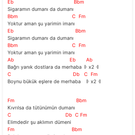
Eb
Bbm
Sigaramın dumanı da dumanı
Bbm
C
Fm
Yoktur aman şu yarimin imanı
Eb
Bbm
Sigaramın dumanı da dumanı
Bbm
C
Fm
Yoktur aman şu yarimin imanı
Ab
Eb
Ab
Bağrı yanık dostlara da merhaba 𝄆 x2 𝄇
C
Db
C
Fm
Boynu bükük eşlere de merhaba 𝄆 x2 𝄇
Fm
Bbm
Kıvrılsa da tütünümün dumanı
C
Db
C Fm
Elimdedir şu aklımın dümeni
Fm
Bbm