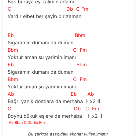
Bak buraya ey zalimin adamı
C
Db
C Fm
Vardır elbet her şeyin bir zamanı
Eb
Bbm
Sigaramın dumanı da dumanı
Bbm
C
Fm
Yoktur aman şu yarimin imanı
Eb
Bbm
Sigaramın dumanı da dumanı
Bbm
C
Fm
Yoktur aman şu yarimin imanı
Ab
Eb
Ab
Bağrı yanık dostlara da merhaba 𝄆 x2 𝄇
C
Db
C
Fm
Boynu bükük eşlere de merhaba 𝄆 x2 𝄇
Ab
Bbm
C
Db
Eb
Fm
Bu şarkıda aşağıdaki akorlar kullanılmıştır.