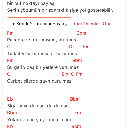
bir püf noktayı paylaş.
Senin çözümün bir sonraki kişiye yol gösterebilir.
+ Kendi Yöntemini Paylaş
Tüm Önerileri Gör
Fm
Bbm
Pencerede oturmuşum, oturmuş
C
Db
C Fm
Türküler tutturmuşum, tutturmuş
Fm
Bbm
Şu garip baş bir yerlere vurulmaz
C
Db
C Fm
Gurbet ellerde gayrı durulmaz
Eb
Bbm
Sigaramın dumanı da dumanı
Bbm
C
Fm
Yoktur aman şu yarimin imanı
Eb
Bbm