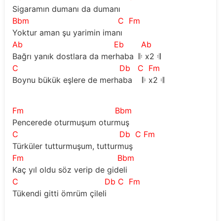
Sigaramın dumanı da dumanı
Bbm
C
Fm
Yoktur aman şu yarimin imanı
Ab
Eb
Ab
Bağrı yanık dostlara da merhaba 𝄆 x2 𝄇
C
Db
C
Fm
Boynu bükük eşlere de merhaba 𝄆 x2 𝄇
Fm
Bbm
Pencerede oturmuşum oturmuş
C
Db
C Fm
Türküler tutturmuşum, tutturmuş
Fm
Bbm
Kaç yıl oldu söz verip de gideli
C
Db
C
Fm
Tükendi gitti ömrüm çileli