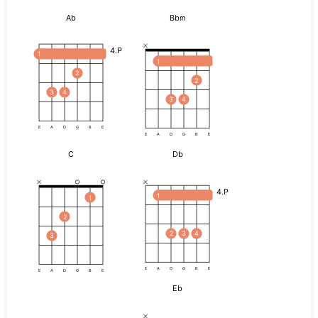
Ab
Bbm
4.P
1
1
2
2
3
4
3
4
E
A
D
G
B
E
E
A
D
G
B
E
C
Db
4.P
1
1
2
2
3
4
3
E
A
D
G
B
E
E
A
D
G
B
E
Eb