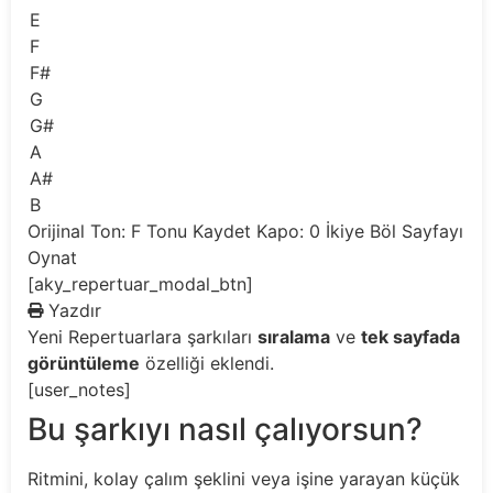
E
F
F#
G
G#
A
A#
B
Orijinal Ton: F
Tonu Kaydet
Kapo: 0
İkiye Böl
Sayfayı
Oynat
[aky_repertuar_modal_btn]
Yazdır
Yeni
Repertuarlara şarkıları
sıralama
ve
tek sayfada
görüntüleme
özelliği eklendi.
[user_notes]
Bu şarkıyı nasıl çalıyorsun?
Ritmini, kolay çalım şeklini veya işine yarayan küçük