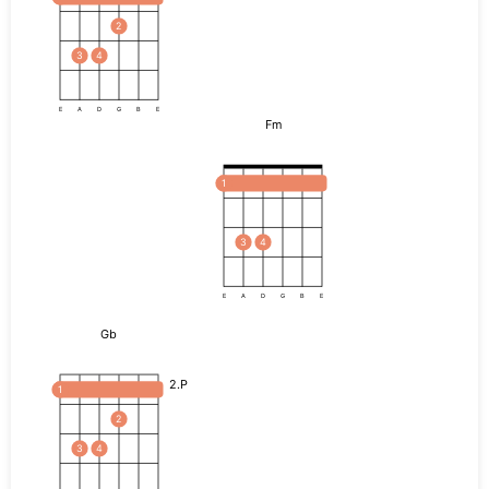
2
3
4
E
A
D
G
B
E
Fm
1
3
4
E
A
D
G
B
E
Gb
2.P
1
2
3
4