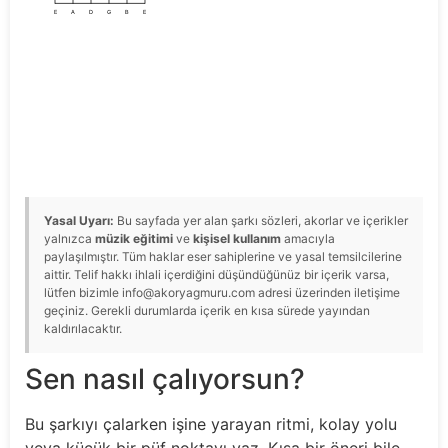
E
A
D
G
B
E
Yasal Uyarı:
Bu sayfada yer alan şarkı sözleri, akorlar ve içerikler
yalnızca
müzik eğitimi
ve
kişisel kullanım
amacıyla
paylaşılmıştır. Tüm haklar eser sahiplerine ve yasal temsilcilerine
aittir. Telif hakkı ihlali içerdiğini düşündüğünüz bir içerik varsa,
lütfen bizimle info@akoryagmuru.com adresi üzerinden iletişime
geçiniz. Gerekli durumlarda içerik en kısa sürede yayından
kaldırılacaktır.
Sen nasıl çalıyorsun?
Bu şarkıyı çalarken işine yarayan ritmi, kolay yolu
veya küçük bir püf noktayı yaz. Kısa bir öneri bile