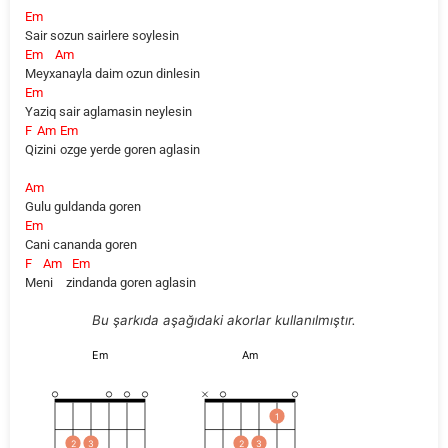
Em
Sair sozun sairlere soylesin
Em
Am
Meyx
anayla daim ozun dinlesin
Em
Yaziq sair aglamasin neylesin
F
Am
Em
Qi
zini
ozge yerde goren aglasin
Am
Gulu guldanda goren
Em
Cani cananda goren
F
Am
Em
Me
ni
z
indanda goren aglasin
Bu şarkıda aşağıdaki akorlar kullanılmıştır.
Em
Am
1
2
3
2
3