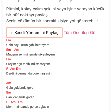
Ritmini, kolay çalım şeklini veya işine yarayan küçük
bir püf noktayı paylaş.
Senin çözümün bir sonraki kişiye yol gösterebilir.
+ Kendi Yöntemini Paylaş
Tüm Önerileri Gör
Em
Gahi boyu uzun gahi besteyem
Em
Am
Muge
nniyem sinemde sikesteyem
Em
Ureyim agri tapib indi xesteyem
F
Am
Em
De
rdin
i dermanda goren aglasin
Am
Gulu guldanda goren
Em
Cani cananda goren
F
Am
Em
Me
ni
z
indanda goren aglasin