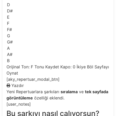
D
D#
E
F
F#
G
G#
A
A#
B
Orijinal Ton: F
Tonu Kaydet
Kapo: 0
İkiye Böl
Sayfayı
Oynat
[aky_repertuar_modal_btn]
Yazdır
Yeni
Repertuarlara şarkıları
sıralama
ve
tek sayfada
görüntüleme
özelliği eklendi.
[user_notes]
Bu şarkıyı nasıl çalıyorsun?