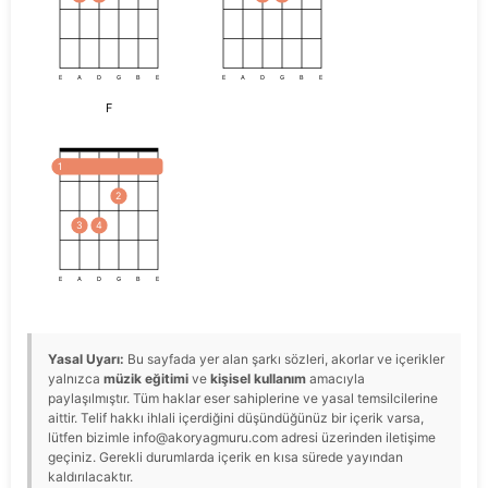
E
A
D
G
B
E
E
A
D
G
B
E
F
1
2
3
4
E
A
D
G
B
E
Yasal Uyarı:
Bu sayfada yer alan şarkı sözleri, akorlar ve içerikler
yalnızca
müzik eğitimi
ve
kişisel kullanım
amacıyla
paylaşılmıştır. Tüm haklar eser sahiplerine ve yasal temsilcilerine
aittir. Telif hakkı ihlali içerdiğini düşündüğünüz bir içerik varsa,
lütfen bizimle info@akoryagmuru.com adresi üzerinden iletişime
geçiniz. Gerekli durumlarda içerik en kısa sürede yayından
kaldırılacaktır.