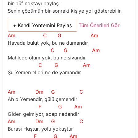
bir püf noktayı paylaş.
Senin çözümün bir sonraki kişiye yol gösterebilir.
+ Kendi Yöntemini Paylaş
Tüm Önerileri Gör
Am
C
G
Am
Havada bulut yok, bu ne dumandır
C
G
Am
Mahlede ölüm yok, bu ne şivandır
C
G
Am
Şu Yemen elleri ne de yamandır
Am
Dm
G
C
Ah o Yemendir, gülü çemendir  
F
G
Am
Giden gelmiyor, acep nedendir  
Am
Dm
G
C
Burası Huştur, yolu yokuştur  
F
G
Am