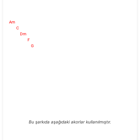
Am
C
Dm
F
G
Bu şarkıda aşağıdaki akorlar kullanılmıştır.