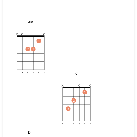
Am
1
2
3
C
E
A
D
G
B
E
1
2
3
E
A
D
G
B
E
Dm