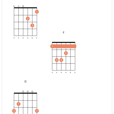
1
2
3
F
E
A
D
G
B
E
1
2
3
4
E
A
D
G
B
E
G
1
2
3