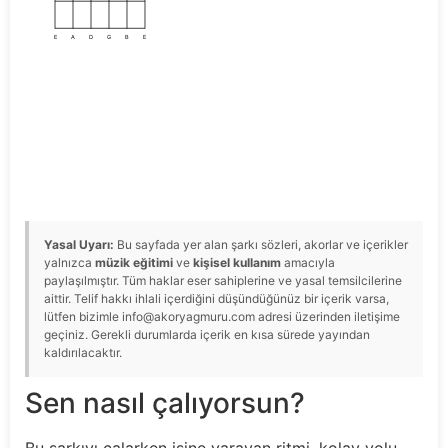
E
A
D
G
B
E
Yasal Uyarı:
Bu sayfada yer alan şarkı sözleri, akorlar ve içerikler
yalnızca
müzik eğitimi
ve
kişisel kullanım
amacıyla
paylaşılmıştır. Tüm haklar eser sahiplerine ve yasal temsilcilerine
aittir. Telif hakkı ihlali içerdiğini düşündüğünüz bir içerik varsa,
lütfen bizimle info@akoryagmuru.com adresi üzerinden iletişime
geçiniz. Gerekli durumlarda içerik en kısa sürede yayından
kaldırılacaktır.
Sen nasıl çalıyorsun?