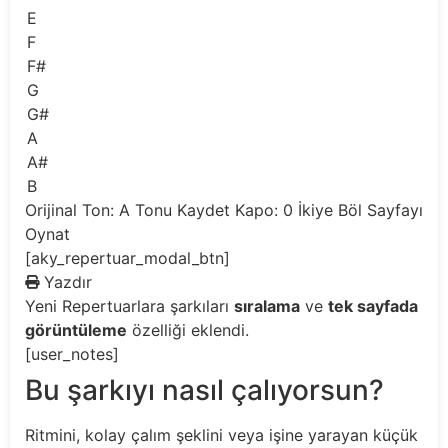
E
F
F#
G
G#
A
A#
B
Orijinal Ton: A
Tonu Kaydet
Kapo: 0
İkiye Böl
Sayfayı
Oynat
[aky_repertuar_modal_btn]
Yazdır
Yeni
Repertuarlara şarkıları
sıralama
ve
tek sayfada
görüntüleme
özelliği eklendi.
[user_notes]
Bu şarkıyı nasıl çalıyorsun?
Ritmini, kolay çalım şeklini veya işine yarayan küçük