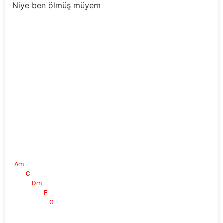
Niye ben ölmüş müyem
Am
C
Dm
F
G