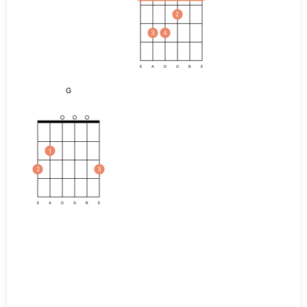
2
3
4
E
A
D
G
B
E
G
1
2
3
E
A
D
G
B
E