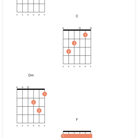
C
E
A
D
G
B
E
1
2
3
E
A
D
G
B
E
Dm
1
2
3
F
E
A
D
G
B
E
1