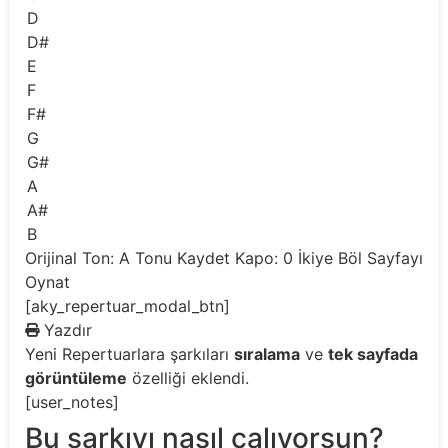
D
D#
E
F
F#
G
G#
A
A#
B
Orijinal Ton: A
Tonu Kaydet
Kapo: 0
İkiye Böl
Sayfayı
Oynat
[aky_repertuar_modal_btn]
Yazdır
Yeni
Repertuarlara şarkıları
sıralama
ve
tek sayfada
görüntüleme
özelliği eklendi.
[user_notes]
Bu şarkıyı nasıl çalıyorsun?