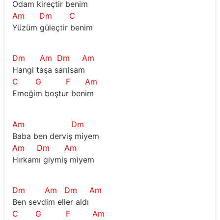
Odam kireçtir benim
Am
Dm
C
Yüzüm güleçtir benim
Dm
Am
Dm
Am
Hangi taşa sarılsam
C
G
F
Am
Emeğim boştur benim
Am
Dm
Baba ben derviş miyem
Am
Dm
Am
Hırkamı giymiş miyem
Dm
Am
Dm
Am
Ben sevdim eller aldı
C
G
F
Am