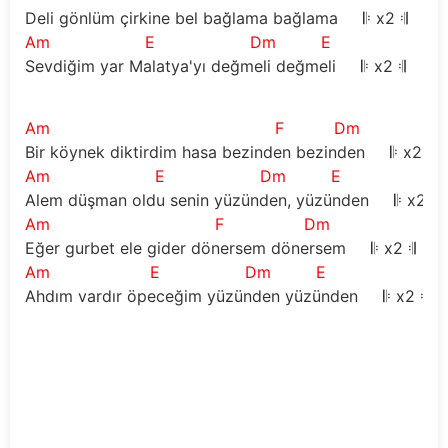
Deli gönlüm çirkine bel bağlama bağlama     
𝄆
 x2 
𝄇
Am
E
Dm
E
Sevdiğim yar Malatya'yı değmeli değmeli     
𝄆
 x2 
𝄇
Am
F
Dm
Bir köynek diktirdim hasa bezinden bezinden     
𝄆
 x2 
𝄇
Am
E
Dm
E
Alem düşman oldu senin yüzünden, yüzünden     
𝄆
 x2 
𝄇
Am
F
Dm
Eğer gurbet ele gider dönersem dönersem     
𝄆
 x2 
𝄇
Am
E
Dm
E
Ahdım vardır öpeceğim yüzünden yüzünden     
𝄆
 x2 
𝄇