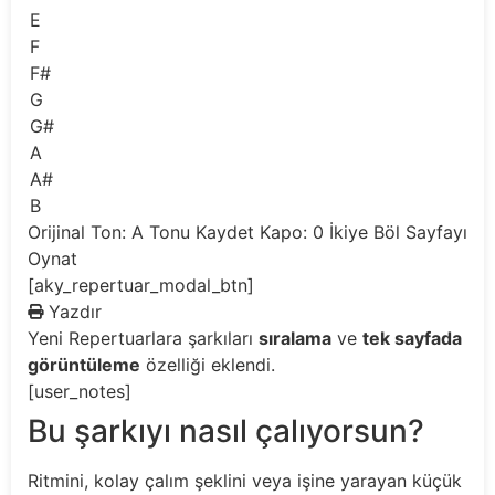
E
F
F#
G
G#
A
A#
B
Orijinal Ton: A
Tonu Kaydet
Kapo: 0
İkiye Böl
Sayfayı
Oynat
[aky_repertuar_modal_btn]
Yazdır
Yeni
Repertuarlara şarkıları
sıralama
ve
tek sayfada
görüntüleme
özelliği eklendi.
[user_notes]
Bu şarkıyı nasıl çalıyorsun?
Ritmini, kolay çalım şeklini veya işine yarayan küçük