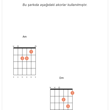
Bu şarkıda aşağıdaki akorlar kullanılmıştır.
Am
1
2
3
Dm
E
A
D
G
B
E
1
2
3