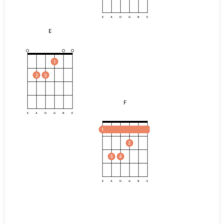
E
A
D
G
B
E
E
1
2
3
F
E
A
D
G
B
E
1
2
3
4
E
A
D
G
B
E