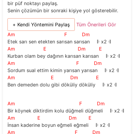
bir püf noktayı paylaş.
Senin çözümün bir sonraki kişiye yol gösterebilir.
+ Kendi Yöntemini Paylaş
Tüm Önerileri Gör
Am
F
Dm
Etek sarı sen etekten sarısan sarısan     
𝄆
 x2 
𝄇
Am
E
Dm
E
Kurban olam bey dağının karısan karısan     
𝄆
 x2 
𝄇
Am
F
Dm
Sordum sual ettim kimin yarısan yarısan     
𝄆
 x2 
𝄇
Am
E
Dm
E
Ben demeden dolu gibi döküliy döküliy     
𝄆
 x2 
𝄇
Am
F
Dm
Bir köynek diktirdim kolu düğmeli düğmeli     
𝄆
 x2 
𝄇
Am
E
Dm
E
İnsan kaderine boyun eğmeli eğmeli     
𝄆
 x2 
𝄇
Am
F
Dm