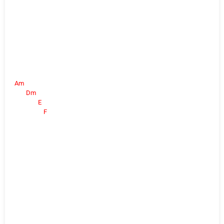
Am
Dm
E
F