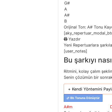
G#
A
A#
B
Orijinal Ton: A#
Tonu Kay
[aky_repertuar_modal_bt
Yazdır
Yeni
Repertuarlara şarkıl
[user_notes]
Bu şarkıyı nası
Ritmini, kolay çalım şekli
Senin çözümün bir sonraki 
+ Kendi Yöntemini Payl
Bb Tonuna Dönüştür
A#m