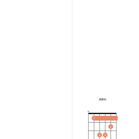
A#m
1
2
3
4