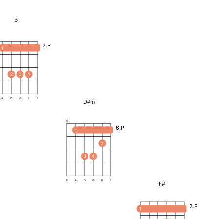
B
2.P
1
2
3
4
A
D
G
B
E
D#m
6.P
1
2
3
4
E
A
D
G
B
E
F#
2.P
1