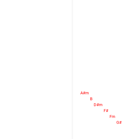
A#m
B
D#m
F#
Fm
G#