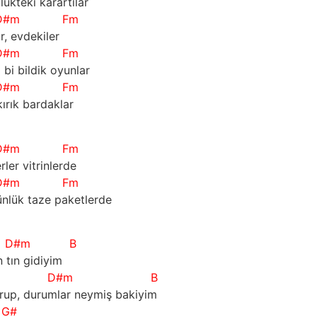
plükteki karartılar
D#m
Fm
ar, evdekiler
D#m
Fm
 bi bildik oyunlar
D#m
Fm
kırık bardaklar
D#m
Fm
rler vitrinlerde
D#m
Fm
ünlük taze paketlerde
D#m
B
ın tın gidiyim
D#m
B
rup, durumlar neymiş bakiyim
G#