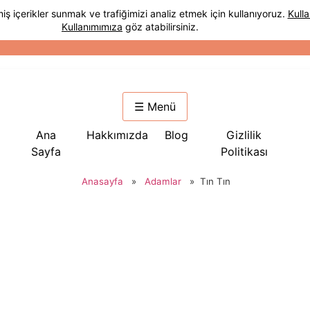
☰ Menü
Ana
Hakkımızda
Blog
Gizlilik
Sayfa
Politikası
Anasayfa
»
Adamlar
»
Tın Tın