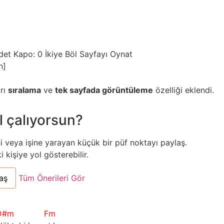
det
Kapo: 0
İkiye Böl
Sayfayı Oynat
n]
arı
sıralama
ve
tek sayfada görüntüleme
özelliği eklendi.
l çalıyorsun?
ni veya işine yarayan küçük bir püf noktayı paylaş.
kişiye yol gösterebilir.
aş
Tüm Önerileri Gör
D#m
Fm