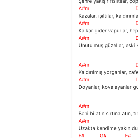
Şehre yakışır fısıltılar, çö
A#m
Kazalar, ışıltılar, kaldırıml
A#m
Kalkar gider vapurlar, hep
A#m
Unutulmuş güzeller, eski 
A#m
Kaldırılmış yorganlar, zafe
A#m
Doyanlar, kovalayanlar g
A#m
Beni bi atın sırtına atın, t
A#m
Uzakta kendime yakın du
F#
G#
F#