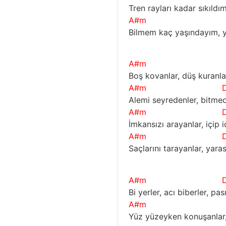
Tren rayları kadar sıkıldı
A#m
Bilmem kaç yaşındayım, y
A#m
Boş kovanlar, düş kuranlar
A#m
Alemi seyredenler, bitmed
A#m
İmkansızı arayanlar, içip 
A#m
Saçlarını tarayanlar, yara
A#m
Bi yerler, acı biberler, pa
A#m
Yüz yüzeyken konuşanlar