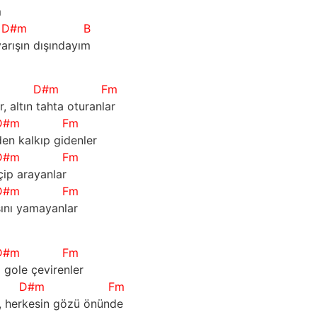
m
D#m
B
arışın dışındayım
D#m
Fm
, altın tahta oturanlar
D#m
Fm
en kalkıp gidenler
D#m
Fm
içip arayanlar
D#m
Fm
sını yamayanlar
D#m
Fm
sı gole çevirenler
D#m
Fm
, herkesin gözü önünde