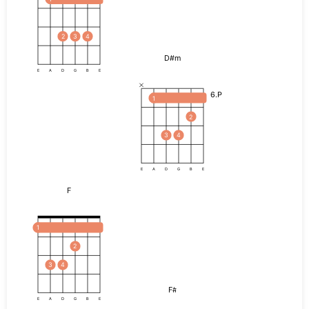
2
3
4
D#m
E
A
D
G
B
E
6.P
1
2
3
4
E
A
D
G
B
E
F
1
2
3
4
F#
E
A
D
G
B
E