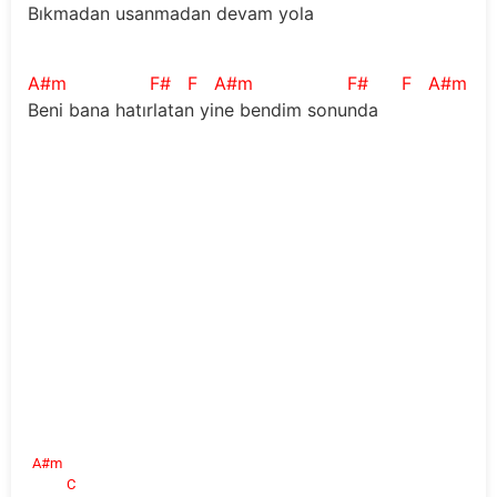
Bıkmadan usanmadan devam yola 
A#m
F#
F
A#m
F#
F
A#m
F
Beni bana hatırlatan yine bendim sonunda
A#m
C