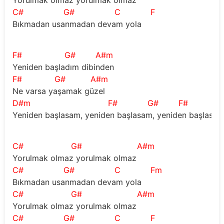
C#
G#
C
F
Bıkmadan usanmadan devam yola 
F#
G#
A#m
Yeniden başladım dibinden 
F#
G#
A#m
Ne varsa yaşamak güzel  
D#m
F#
G#
F#
Yeniden başlasam, yeniden başlasam, yeniden başlasam,
C#
G#
A#m
Yorulmak olmaz yorulmak olmaz 
C#
G#
C
Fm
Bıkmadan usanmadan devam yola 
C#
G#
A#m
Yorulmak olmaz yorulmak olmaz 
C#
G#
C
F