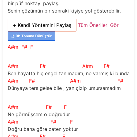
bir püf noktayı paylaş.
Senin çözümün bir sonraki kişiye yol gösterebilir.
+ Kendi Yöntemini Paylaş
Tüm Önerileri Gör
Bb Tonuna Dönüştür
A#m
F#
F
A#m
F#
A#m
F#
Ben hayatta hiç engel tanımadım, ne varmış ki bunda
A#m
F#
A#m
F#
Dünyaya ters gelse bile , yan çizip umursamadım
A#m
F#
F
Ne görmüşsem o doğrudur 
A#m
F#
F
Doğru bana göre zaten yoktur 
A#m
F#
F