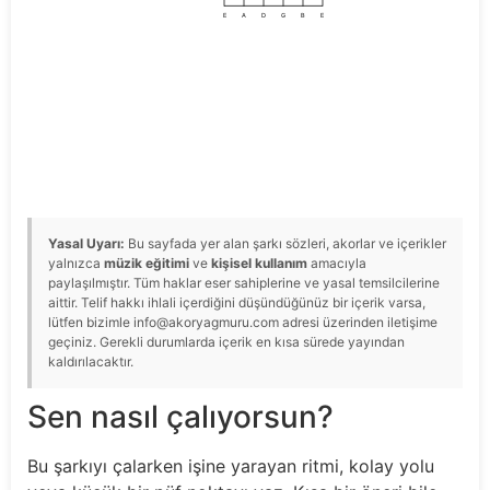
E
A
D
G
B
E
Yasal Uyarı:
Bu sayfada yer alan şarkı sözleri, akorlar ve içerikler
yalnızca
müzik eğitimi
ve
kişisel kullanım
amacıyla
paylaşılmıştır. Tüm haklar eser sahiplerine ve yasal temsilcilerine
aittir. Telif hakkı ihlali içerdiğini düşündüğünüz bir içerik varsa,
lütfen bizimle info@akoryagmuru.com adresi üzerinden iletişime
geçiniz. Gerekli durumlarda içerik en kısa sürede yayından
kaldırılacaktır.
Sen nasıl çalıyorsun?
Bu şarkıyı çalarken işine yarayan ritmi, kolay yolu