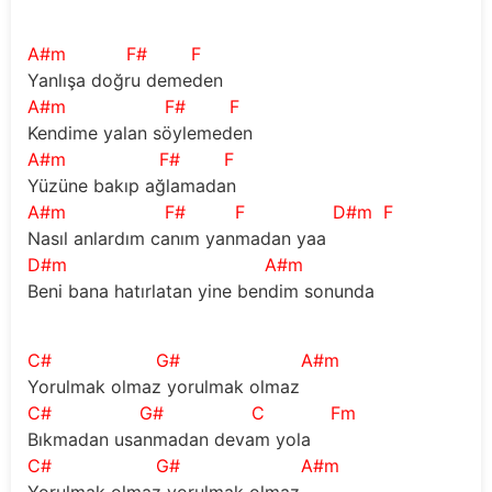
A#m
F#
F
Yanlışa doğru demeden 
A#m
F#
F
Kendime yalan söylemeden 
A#m
F#
F
Yüzüne bakıp ağlamadan 
A#m
F#
F
D#m
F
Nasıl anlardım canım yanmadan yaa 
D#m
A#m
Beni bana hatırlatan yine bendim sonunda 
C#
G#
A#m
Yorulmak olmaz yorulmak olmaz 
C#
G#
C
Fm
Bıkmadan usanmadan devam yola 
C#
G#
A#m
Yorulmak olmaz yorulmak olmaz 