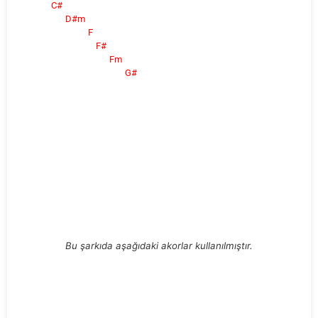
C#
D#m
F
F#
Fm
G#
Bu şarkıda aşağıdaki akorlar kullanılmıştır.