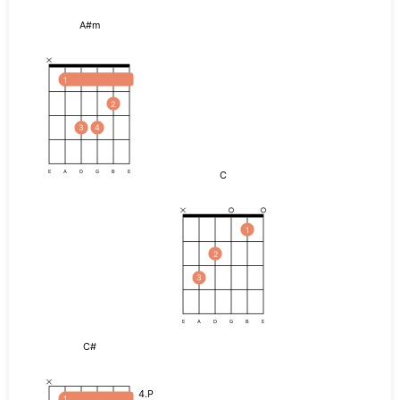
A#m
1
2
3
4
C
E
A
D
G
B
E
1
2
3
E
A
D
G
B
E
C#
4.P
1