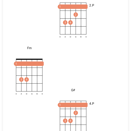
2.P
1
2
3
4
E
A
D
G
B
E
Fm
1
3
4
G#
E
A
D
G
B
E
4.P
1
2
3
4