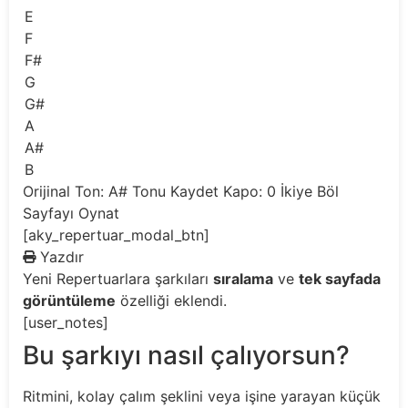
E
F
F#
G
G#
A
A#
B
Orijinal Ton: A#
Tonu Kaydet
Kapo: 0
İkiye Böl
Sayfayı Oynat
[aky_repertuar_modal_btn]
Yazdır
Yeni
Repertuarlara şarkıları
sıralama
ve
tek sayfada
görüntüleme
özelliği eklendi.
[user_notes]
Bu şarkıyı nasıl çalıyorsun?
Ritmini, kolay çalım şeklini veya işine yarayan küçük