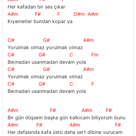
Her kafadan bir ses çıkar 
A#m
F#
F
D#m
A#m
Kıyametler bundan kopar ya 
C#
G#
A#m
Yorulmak olmaz yorulmak olmaz 
C#
G#
C
Fm
Bıkmadan usanmadan devam yola 
C#
G#
A#m
Yorulmak olmaz yorulmak olmaz 
C#
G#
C
F
Bıkmadan usanmadan devam yola 
A#m
F#
A#m
F#
Bir gün düşsem başka gün kalkıcam biliyorum bunu 
A#m
F#
A#m
F#
Her defasında kafa üstü daha sert dibine vurucam