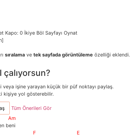
et
Kapo: 0
İkiye Böl
Sayfayı Oynat
n]
arı
sıralama
ve
tek sayfada görüntüleme
özelliği eklendi.
l çalıyorsun?
ni veya işine yarayan küçük bir püf noktayı paylaş.
kişiye yol gösterebilir.
aş
Tüm Önerileri Gör
Am
en beni
F
E