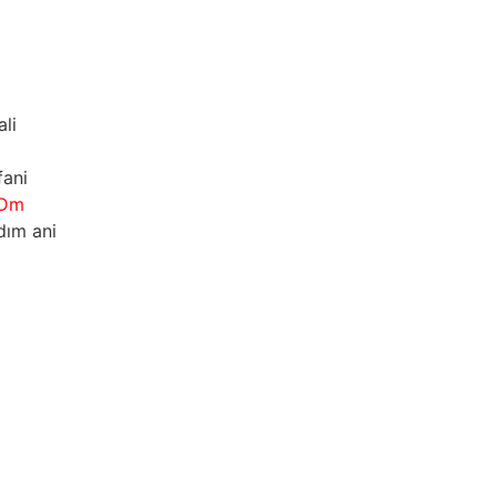
ali
fani
Dm
dım ani