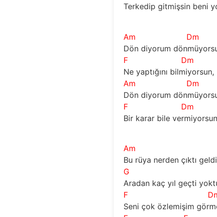
Terkedip gitmişsin beni yo
Am
Dm
Dön diyorum dönmüyorsun
F
Dm
Ne yaptığını bilmiyorsun, 
Am
Dm
Dön diyorum dönmüyorsun
F
Dm
Bir karar bile vermiyorsun,
Am
Bu rüya nerden çıktı geldi
G
Aradan kaç yıl geçti yokt
F
D
Seni çok özlemişim görm