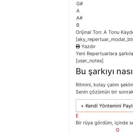
G#
A
A#
B
Orijinal Ton: A
Tonu Kayd
[aky_repertuar_modal_bt
Yazdır
Yeni
Repertuarlara şarkıl
[user_notes]
Bu şarkıyı nası
Ritmini, kolay çalım şekli
Senin çözümün bir sonraki 
+ Kendi Yöntemini Payl
E
Bir rüya gördüm, içinde s
G