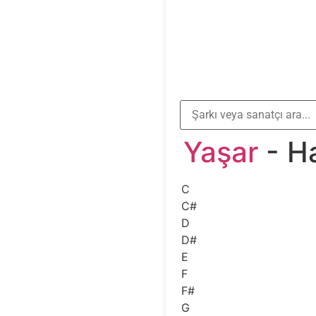
Yaşar
- Ha
C
C#
D
D#
E
F
F#
G