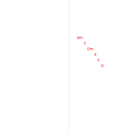
Am
C
Dm
E
F
G