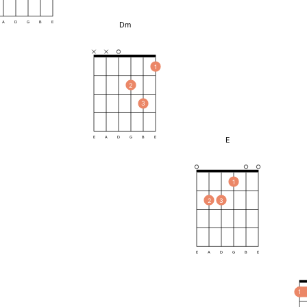
Dm
A
D
G
B
E
1
2
3
E
E
A
D
G
B
E
1
2
3
E
A
D
G
B
E
1