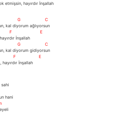
k etmişsin, hayırdır İnşallah  
G
C
, kal diyorum ağlıyorsun
F
E
hayırdır İnşallah
G
C
, kal diyorum gidiyorsun
F
E
 hayırdır İnşallah    
 sahi
un hani
m
eyeli