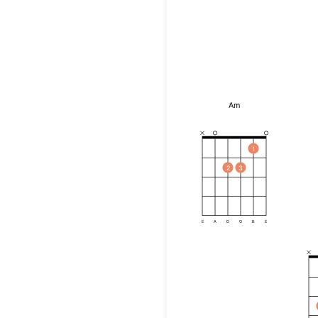
Am
1
2
3
E
A
D
G
B
E