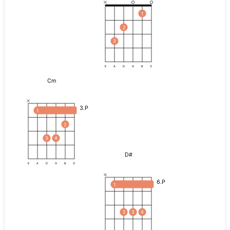
1
2
3
E
A
D
G
B
E
Cm
3.P
1
2
3
4
D#
E
A
D
G
B
E
6.P
1
2
3
4