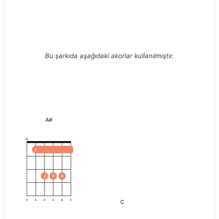
Bu şarkıda aşağıdaki akorlar kullanılmıştır.
A#
1
2
3
4
C
E
A
D
G
B
E