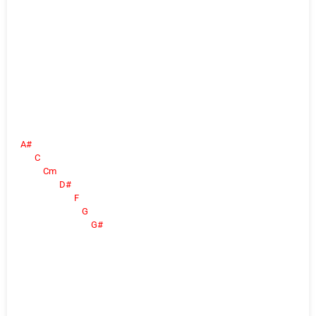
A#
C
Cm
D#
F
G
G#