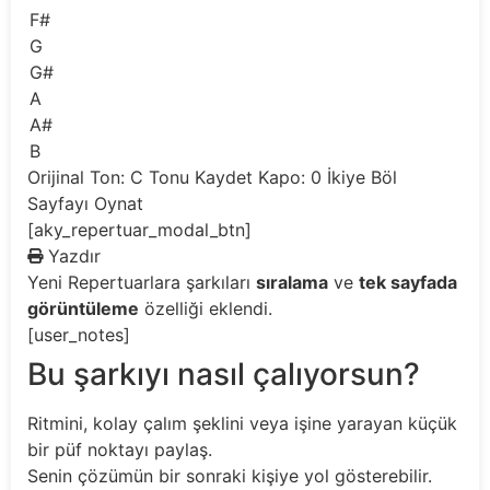
F#
G
G#
A
A#
B
Orijinal Ton: C
Tonu Kaydet
Kapo: 0
İkiye Böl
Sayfayı Oynat
[aky_repertuar_modal_btn]
Yazdır
Yeni
Repertuarlara şarkıları
sıralama
ve
tek sayfada
görüntüleme
özelliği eklendi.
[user_notes]
Bu şarkıyı nasıl çalıyorsun?
Ritmini, kolay çalım şeklini veya işine yarayan küçük
bir püf noktayı paylaş.
Senin çözümün bir sonraki kişiye yol gösterebilir.