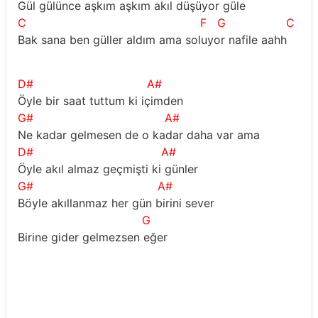
Gül gülünce aşkım aşkım akıl düşüyor güle
C
F
G
C
C
Bak sana ben güller aldım ama soluyor nafile aahh
D#
A#
Öyle bir saat tuttum ki içimden
G#
A#
Ne kadar gelmesen de o kadar daha var ama
D#
A#
Öyle akıl almaz geçmişti ki günler
G#
A#
Böyle akıllanmaz her gün birini sever
G
Birine gider gelmezsen eğer