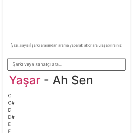
[yazi_sayisi] şarkı arasından arama yaparak akorlara ulaşabilirsiniz.
Yaşar
- Ah Sen
C
C#
D
D#
E
F