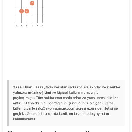
2
3
4
E
A
D
G
B
E
Yasal Uyarı:
Bu sayfada yer alan şarkı sözleri, akorlar ve içerikler
yalnızca
müzik eğitimi
ve
kişisel kullanım
amacıyla
paylaşılmıştır. Tüm haklar eser sahiplerine ve yasal temsilcilerine
aittir. Telif hakkı ihlali içerdiğini düşündüğünüz bir içerik varsa,
lütfen bizimle info@akoryagmuru.com adresi üzerinden iletişime
geçiniz. Gerekli durumlarda içerik en kısa sürede yayından
kaldırılacaktır.