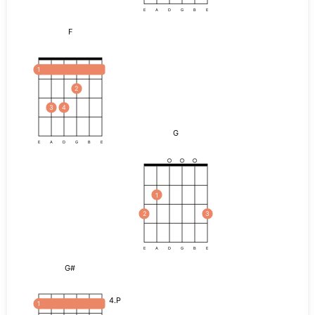
E
A
D
G
B
E
F
1
2
3
4
G
E
A
D
G
B
E
1
2
3
E
A
D
G
B
E
G#
4.P
1