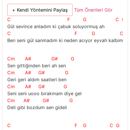
+ Kendi Yöntemini Paylaş
Tüm Önerileri Gör
C
F
G
C
G
Gül sevince anladım ki çabuk soluyormuş ah
C
F
G
C
C
Ben seni gül sanmadım ki neden acıyor eyvah kalbim
Cm
A#
G#
G
Sen gittiğinden beri ah sen
Cm
A#
G#
G
Geri geri aldım saatleri ben
Cm
A#
G#
G
Seni seni uooo bırakmam diye gel
Cm
A#
G#
G
Deli gibi bozdum sen gideli
C
F
G
C
G