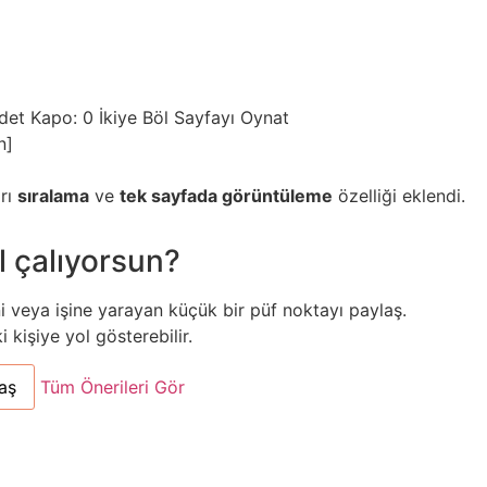
ydet
Kapo: 0
İkiye Böl
Sayfayı Oynat
n]
arı
sıralama
ve
tek sayfada görüntüleme
özelliği eklendi.
l çalıyorsun?
ni veya işine yarayan küçük bir püf noktayı paylaş.
kişiye yol gösterebilir.
aş
Tüm Önerileri Gör