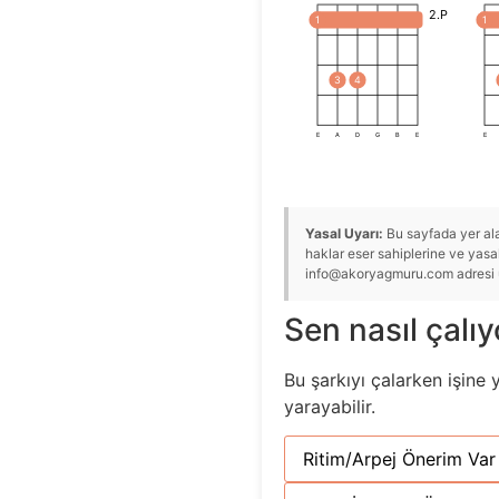
2.P
1
1
3
4
E
A
D
G
B
E
E
Yasal Uyarı:
Bu sayfada yer alan
haklar eser sahiplerine ve yasal 
info@akoryagmuru.com adresi üze
Sen nasıl çalı
Bu şarkıyı çalarken işine 
yarayabilir.
Ritim/Arpej Önerim Var