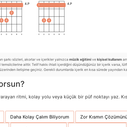
4.P
4.P
1
2
3
4
3
4
A
D
G
B
E
E
A
D
G
B
E
 şarkı sözleri, akorlar ve içerikler yalnızca
müzik eğitimi
ve
kişisel kullanım
ama
temsilcilerine aittir. Telif hakkı ihlali içerdiğini düşündüğünüz bir içerik varsa, lü
rinden iletişime geçiniz. Gerekli durumlarda içerik en kısa sürede yayından kald
yorsun?
yarayan ritmi, kolay yolu veya küçük bir püf noktayı yaz. Kıs
Daha Kolay Çalım Biliyorum
Zor Kısmın Çözümünü