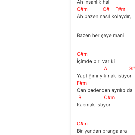
Ah insanlık hali
C#m
C#
F#m
Ah bazen nasıl kolaydır,
Bazen her şeye mani
C#m
İçimde biri var ki
A
G
Yaptığımı yıkmak istiyor
F#m
Can bedenden ayrılıp da
B
C#m
Kaçmak istiyor
C#m
Bir yandan prangalara