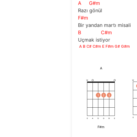
A
G#m
Razı gönül
F#m
Bir yandan martı misali
B
C#m
Uçmak istiyor
A
B
C#
C#m
E
F#m
G#
G#m
A
1
2
3
E
E
A
D
G
B
E
F#m