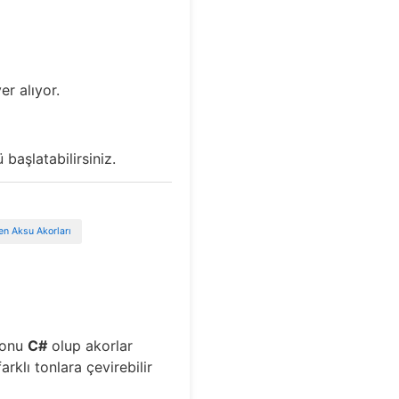
er alıyor.
başlatabilirsiniz.
en Aksu Akorları
 tonu
C#
olup akorlar
rklı tonlara çevirebilir