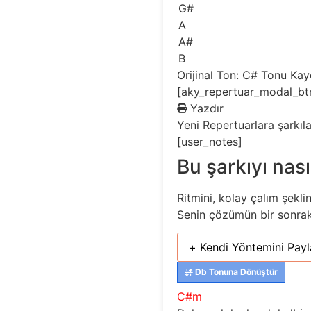
G#
A
A#
B
Orijinal Ton: C#
Tonu Ka
[aky_repertuar_modal_bt
Yazdır
Yeni
Repertuarlara şarkıl
[user_notes]
Bu şarkıyı nası
Ritmini, kolay çalım şekli
Senin çözümün bir sonraki 
+ Kendi Yöntemini Payl
Db Tonuna Dönüştür
C#m