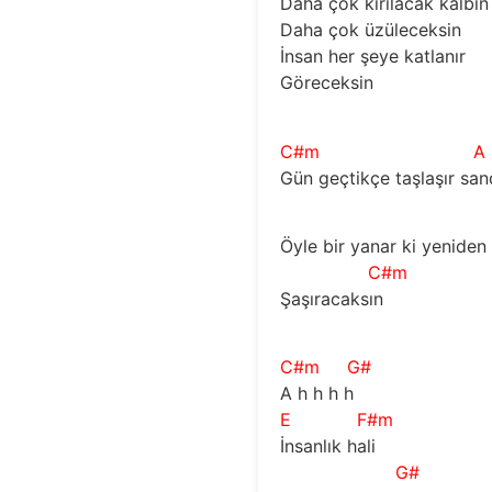
Daha çok kırılacak kalbin
Daha çok üzüleceksin
İnsan her şeye katlanır
Göreceksin
C#m
A
Gün geçtikçe taşlaşır san
Öyle bir yanar ki yeniden
C#m
Şaşıracaksın
C#m
G#
A h h h h
E
F#m
İnsanlık hali
G#