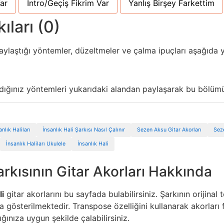
ar
Intro/Geçiş Fikrim Var
Yanlış Birşey Farkettim
ıları (0)
aylaştığı yöntemler, düzeltmeler ve çalma ipuçları aşağıda y
ndığınız yöntemleri yukarıdaki alandan paylaşarak bu bölümü 
anlık Haliları
İnsanlık Hali Şarkısı Nasıl Çalınır
Sezen Aksu Gitar Akorları
Sez
İnsanlık Haliları Ukulele
İnsanlık Hali
arkısının Gitar Akorları Hakkında
li
gitar akorlarını bu sayfada bulabilirsiniz. Şarkının orijinal
 gösterilmektedir. Transpose özelliğini kullanarak akorları fa
ığınıza uygun şekilde çalabilirsiniz.