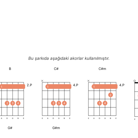
Bu şarkıda aşağıdaki akorlar kullanılmıştır.
B
C#
C#m
2.P
4.P
4.P
1
1
1
2
2
3
4
2
3
4
3
4
A
D
G
B
E
E
A
D
G
B
E
E
A
D
G
B
E
E
G#
G#m