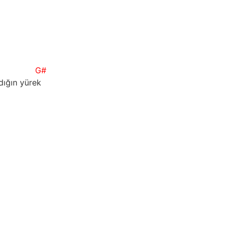
G#
dığın yürek