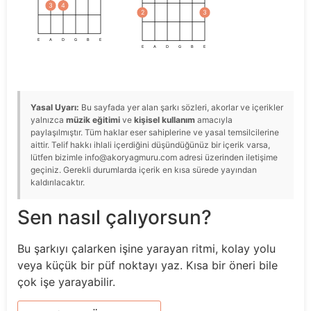
3
4
2
3
E
A
D
G
B
E
E
A
D
G
B
E
Yasal Uyarı:
Bu sayfada yer alan şarkı sözleri, akorlar ve içerikler
yalnızca
müzik eğitimi
ve
kişisel kullanım
amacıyla
paylaşılmıştır. Tüm haklar eser sahiplerine ve yasal temsilcilerine
aittir. Telif hakkı ihlali içerdiğini düşündüğünüz bir içerik varsa,
lütfen bizimle info@akoryagmuru.com adresi üzerinden iletişime
geçiniz. Gerekli durumlarda içerik en kısa sürede yayından
kaldırılacaktır.
Sen nasıl çalıyorsun?
Bu şarkıyı çalarken işine yarayan ritmi, kolay yolu
veya küçük bir püf noktayı yaz. Kısa bir öneri bile
çok işe yarayabilir.