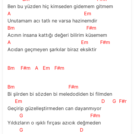
Ben bu yüzden hiç kimseden gidemem gitmem
A
Em
Unutamam acı tatlı ne varsa hazinemdir
Bm
F#m
Acının insana kattığı değeri bilirim küsemem
A
Em
F#m
Acıdan geçmeyen şarkılar biraz eksiktir
Bm
F#m
A
Em
F#m
Bm
F#m
Bi şiirden bi sözden bi meledodiden bi filmden
Em
D
G
F#m
Geçirip güzelleştirmeden can dayanmıyor
G
F#m
Yıldızların o ışıklı fırçası azıcık değmeden
G
D