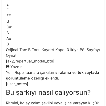
E
F
F#
G
G#
A
A#
B
Orijinal Ton: B
Tonu Kaydet
Kapo: 0
İkiye Böl
Sayfayı
Oynat
[aky_repertuar_modal_btn]
Yazdır
Yeni
Repertuarlara şarkıları
sıralama
ve
tek sayfada
görüntüleme
özelliği eklendi.
[user_notes]
Bu şarkıyı nasıl çalıyorsun?
Ritmini, kolay çalım şeklini veya işine yarayan küçük