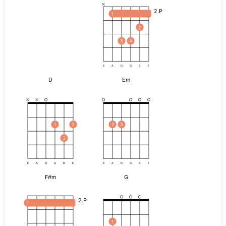
2.P
1
2
3
4
E
A
D
G
B
E
D
Em
1
2
2
3
3
E
A
D
G
B
E
E
A
D
G
B
E
F#m
G
2.P
1
1