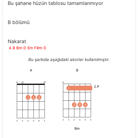
Bu şahane hüzün tablosu tamamlanmıyor
B bölümü
Nakarat
A
B
Bm
D
Em
F#m
G
Bu şarkıda aşağıdaki akorlar kullanılmıştır.
A
B
2.P
1
1
2
3
2
3
4
E
A
D
G
B
E
E
A
D
G
B
E
Bm