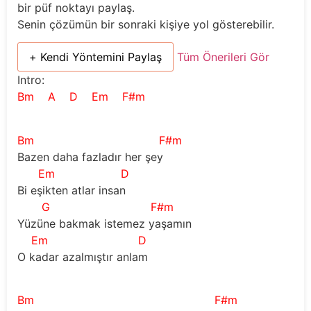
bir püf noktayı paylaş.
Senin çözümün bir sonraki kişiye yol gösterebilir.
+ Kendi Yöntemini Paylaş
Tüm Önerileri Gör
Intro:
Bm
A
D
Em
F#m
Bm
F#m
Bazen daha fazladır her şey
Em
D
Bi eşikten atlar insan
G
F#m
Yüzüne bakmak istemez yaşamın
Em
D
O kadar azalmıştır anlam
Bm
F#m