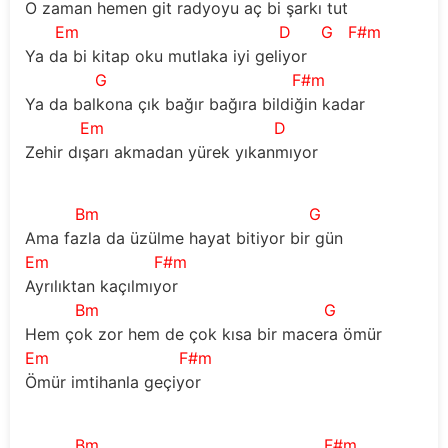
O zaman hemen git radyoyu aç bi şarkı tut
Em
D
G
F#m
Ya da bi kitap oku mutlaka iyi geliyor
G
F#m
Ya da balkona çık bağır bağıra bildiğin kadar
Em
D
Zehir dışarı akmadan yürek yıkanmıyor
Bm
G
Ama fazla da üzülme hayat bitiyor bir gün
Em
F#m
Ayrılıktan kaçılmıyor
Bm
G
Hem çok zor hem de çok kısa bir macera ömür
Em
F#m
Ömür imtihanla geçiyor
Bm
F#m