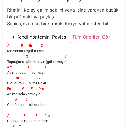
Ritmini, kolay çalım şeklini veya işine yarayan küçük
bir püf noktayı paylaş.
Senin çözümün bir sonraki kişiye yol gösterebilir.
+ Kendi Yöntemini Paylaş
Tüm Önerileri Gör
Am
F
Em
Dm
Mezarım
a
taş
dikmey
in
G
C
Toprağıma
gül ekmeyin (gül ekmeyi
n)
Am
F
G
C
Adıma
sela
vermey
in
Dm
F
G
Öldü
ğümü
bilme
sinler
Em
G
F
Dm
Adıma
se
la
ver
meyi
n
G
C
Öldü
ğümü
bilmesinler
Am
Em
F
Dm
Garip
geld
im,
gari
bim
b
en
G
C