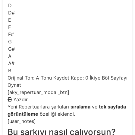
D
D#
E
F
F#
G
G#
A
A#
B
Orijinal Ton: A
Tonu Kaydet
Kapo: 0
İkiye Böl
Sayfayı
Oynat
[aky_repertuar_modal_btn]
Yazdır
Yeni
Repertuarlara şarkıları
sıralama
ve
tek sayfada
görüntüleme
özelliği eklendi.
[user_notes]
Bu şarkıyı nasıl çalıyorsun?