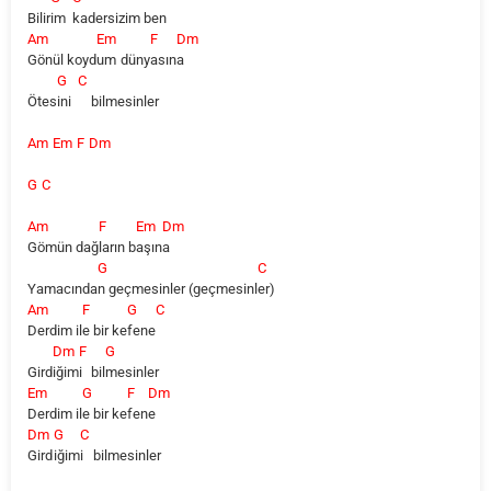
Bilir
im
kadersizim
ben
Am
Em
F
Dm
Gönül
koyd
um
düny
asın
a
G
C
Ötes
ini
bilmesinler
Am
Em
F
Dm
G
C
Am
F
Em
Dm
Gömün
dağ
ların
b
aşın
a
G
C
Yamacında
n geçmesinler (geçmesinl
er)
Am
F
G
C
Derdim
il
e bir ke
fene
Dm
F
G
Gird
iğim
i
bil
mesinler
Em
G
F
Dm
Derdim
il
e bir ke
fen
e
Dm
G
C
Gird
iğim
i
bilmesinler