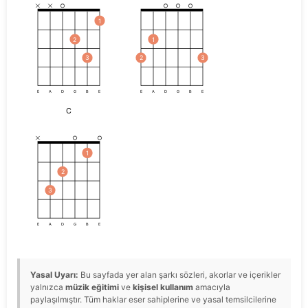
1
2
1
3
2
3
E
A
D
G
B
E
E
A
D
G
B
E
C
1
2
3
E
A
D
G
B
E
Yasal Uyarı:
Bu sayfada yer alan şarkı sözleri, akorlar ve içerikler
yalnızca
müzik eğitimi
ve
kişisel kullanım
amacıyla
paylaşılmıştır. Tüm haklar eser sahiplerine ve yasal temsilcilerine