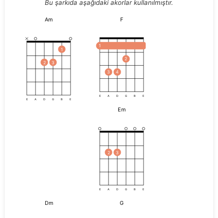
Bu şarkıda aşağıdaki akorlar kullanılmıştır.
Am
F
1
1
2
2
3
3
4
E
A
D
G
B
E
E
A
D
G
B
E
Em
2
3
E
A
D
G
B
E
Dm
G