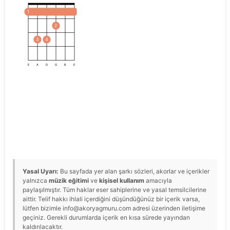
1
2
3
4
E
A
D
G
B
E
Yasal Uyarı:
Bu sayfada yer alan şarkı sözleri, akorlar ve içerikler
yalnızca
müzik eğitimi
ve
kişisel kullanım
amacıyla
paylaşılmıştır. Tüm haklar eser sahiplerine ve yasal temsilcilerine
aittir. Telif hakkı ihlali içerdiğini düşündüğünüz bir içerik varsa,
lütfen bizimle info@akoryagmuru.com adresi üzerinden iletişime
geçiniz. Gerekli durumlarda içerik en kısa sürede yayından
kaldırılacaktır.