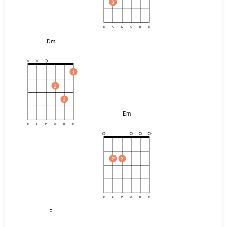
3
E
A
D
G
B
E
Dm
1
2
3
Em
E
A
D
G
B
E
2
3
E
A
D
G
B
E
F