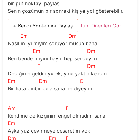
bir püf noktayı paylaş.
Senin çözümün bir sonraki kişiye yol gösterebilir.
+ Kendi Yöntemini Paylaş
Tüm Önerileri Gör
Em
Dm
Nasılım iyi miyim soruyor musun bana
Em
Dm
Ben bende miyim hayır, hep sendeyim
F
Dm
Dediğime geldin yürek, yine yaktın kendini
Em
Dm
C
Bir hata binbir bela sana ne diyeyim
Am
F
Kendime de kızgınım engel olmadım sana
Em
Aşka yüz çevirmeye cesaretim yok
Dm
Em
F