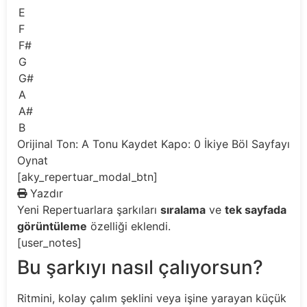
E
F
F#
G
G#
A
A#
B
Orijinal Ton: A
Tonu Kaydet
Kapo: 0
İkiye Böl
Sayfayı
Oynat
[aky_repertuar_modal_btn]
Yazdır
Yeni
Repertuarlara şarkıları
sıralama
ve
tek sayfada
görüntüleme
özelliği eklendi.
[user_notes]
Bu şarkıyı nasıl çalıyorsun?
Ritmini, kolay çalım şeklini veya işine yarayan küçük