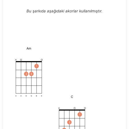
Bu şarkıda aşağıdaki akorlar kullanılmıştır.
Am
1
2
3
C
E
A
D
G
B
E
1
2