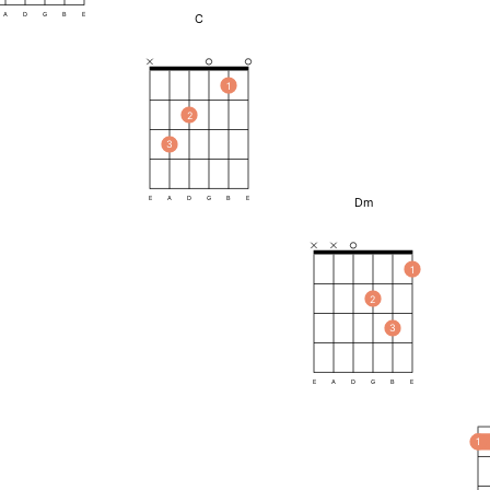
C
A
D
G
B
E
1
2
3
Dm
E
A
D
G
B
E
1
2
3
E
A
D
G
B
E
1