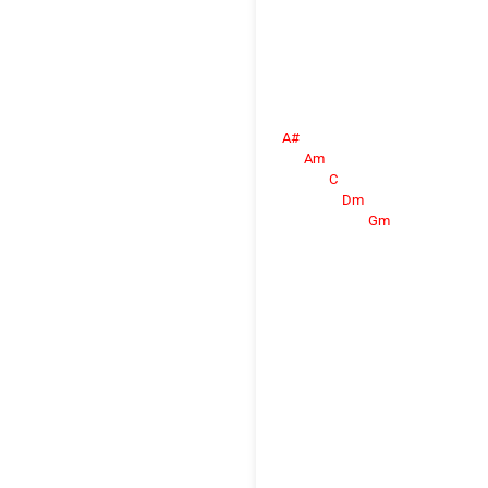
A#
Am
C
Dm
Gm