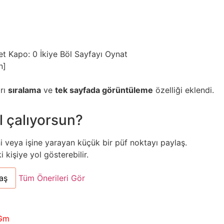
et
Kapo: 0
İkiye Böl
Sayfayı Oynat
n]
arı
sıralama
ve
tek sayfada görüntüleme
özelliği eklendi.
l çalıyorsun?
ni veya işine yarayan küçük bir püf noktayı paylaş.
kişiye yol gösterebilir.
aş
Tüm Önerileri Gör
Gm