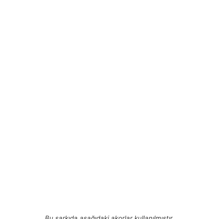
Bu şarkıda aşağıdaki akorlar kullanılmıştır.