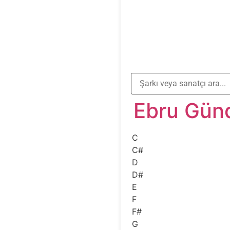
Ebru Gün
C
C#
D
D#
E
F
F#
G