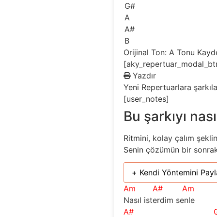
G#
A
A#
B
Orijinal Ton: A
Tonu Kayd
[aky_repertuar_modal_bt
Yazdır
Yeni
Repertuarlara şarkıl
[user_notes]
Bu şarkıyı nası
Ritmini, kolay çalım şekli
Senin çözümün bir sonraki 
+ Kendi Yöntemini Payl
Am
A#
Am
Nasıl isterdim senle
A#