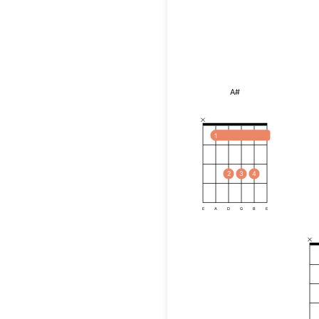
A#
1
2
3
4
E
A
D
G
B
E