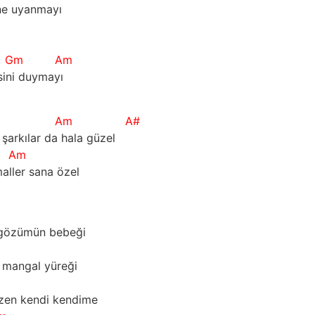
ne uyanmayı
Gm
Am
sini duymayı
Am
A#
 şarkılar da hala güzel
Am
aller sana özel
 gözümün bebeği
 mangal yüreği
zen kendi kendime