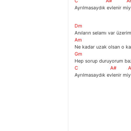
C
A#
A
Ayrılmasaydık evlenir miy
Dm
Anıların selamı var üzeri
Am
Ne kadar uzak olsan o k
Gm
Hep sorup duruyorum ba
C
A#
Ayrılmasaydık evlenir miy