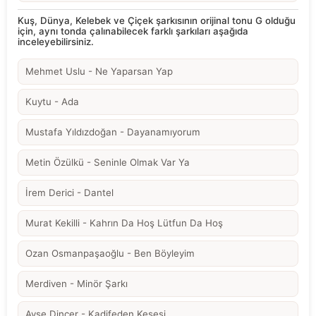
Kuş, Dünya, Kelebek ve Çiçek şarkısının orijinal tonu G olduğu
için, aynı tonda çalınabilecek farklı şarkıları aşağıda
inceleyebilirsiniz.
Mehmet Uslu - Ne Yaparsan Yap
Kuytu - Ada
Mustafa Yıldızdoğan - Dayanamıyorum
Metin Özülkü - Seninle Olmak Var Ya
İrem Derici - Dantel
Murat Kekilli - Kahrın Da Hoş Lütfun Da Hoş
Ozan Osmanpaşaoğlu - Ben Böyleyim
Merdiven - Minör Şarkı
Ayşe Dinçer - Kadifeden Kesesi