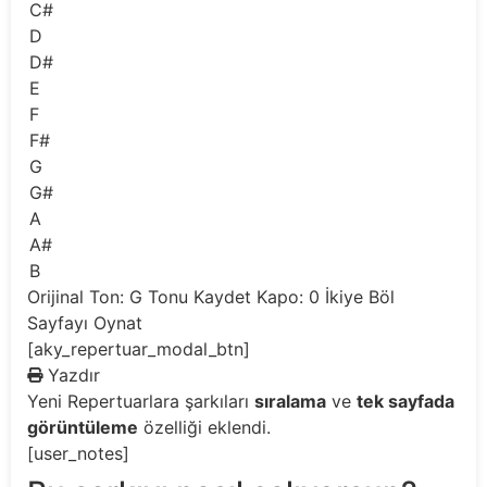
C#
D
D#
E
F
F#
G
G#
A
A#
B
Orijinal Ton: G
Tonu Kaydet
Kapo: 0
İkiye Böl
Sayfayı Oynat
[aky_repertuar_modal_btn]
Yazdır
Yeni
Repertuarlara şarkıları
sıralama
ve
tek sayfada
görüntüleme
özelliği eklendi.
[user_notes]