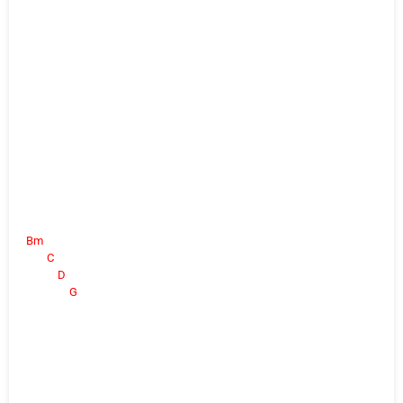
Bm
C
D
G