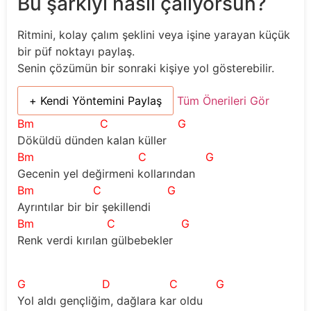
Bu şarkıyı nasıl çalıyorsun?
Ritmini, kolay çalım şeklini veya işine yarayan küçük
bir püf noktayı paylaş.
Senin çözümün bir sonraki kişiye yol gösterebilir.
+ Kendi Yöntemini Paylaş
Tüm Önerileri Gör
Bm
C
G
Döküldü dünden kalan küller 
Bm
C
G
Gecenin yel değirmeni kollarından 
Bm
C
G
Ayrıntılar bir bir şekillendi 
Bm
C
G
Renk verdi kırılan gülbebekler 
G
D
C
G
Yol aldı gençliğim, dağlara kar oldu