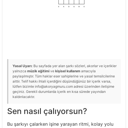
E
A
D
G
B
E
Yasal Uyarı:
Bu sayfada yer alan şarkı sözleri, akorlar ve içerikler
yalnızca
müzik eğitimi
ve
kişisel kullanım
amacıyla
paylaşılmıştır. Tüm haklar eser sahiplerine ve yasal temsilcilerine
aittir. Telif hakkı ihlali içerdiğini düşündüğünüz bir içerik varsa,
lütfen bizimle info@akoryagmuru.com adresi üzerinden iletişime
geçiniz. Gerekli durumlarda içerik en kısa sürede yayından
kaldırılacaktır.
Sen nasıl çalıyorsun?
Bu şarkıyı çalarken işine yarayan ritmi, kolay yolu