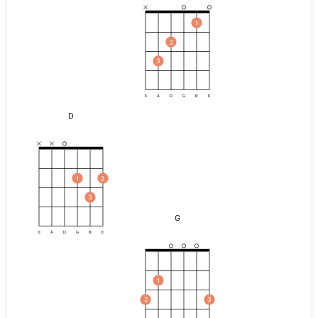
1
2
3
E
A
D
G
B
E
D
1
2
3
G
E
A
D
G
B
E
1
2
3