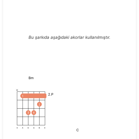
Bu şarkıda aşağıdaki akorlar kullanılmıştır.
Bm
2.P
1
2
3
4
E
A
D
G
B
E
C