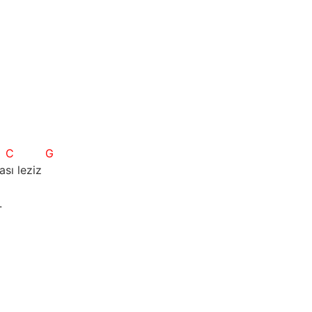
C
G
ası leziz
.