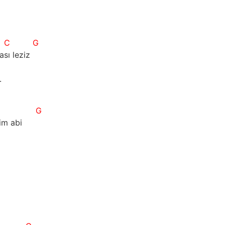
C
G
ası leziz
.
G
im abi