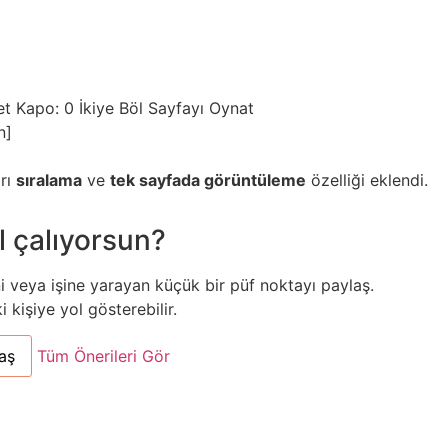
et
Kapo: 0
İkiye Böl
Sayfayı Oynat
n]
arı
sıralama
ve
tek sayfada görüntüleme
özelliği eklendi.
l çalıyorsun?
ni veya işine yarayan küçük bir püf noktayı paylaş.
kişiye yol gösterebilir.
aş
Tüm Önerileri Gör