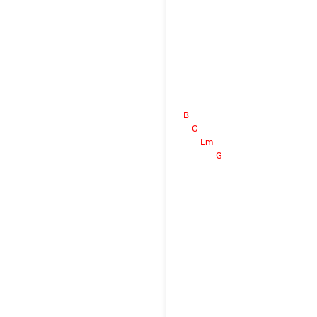
B
C
Em
G