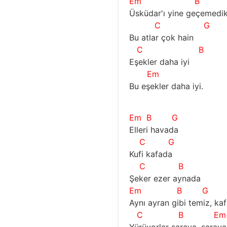
Em
B
Üsküdar'ı yine geçemedik
C
G
Bu atlar çok hain 
C
B
Eşekler daha iyi
Em
Bu eşekler daha iyi.
Em
B
G
Elleri havada
C
G
Kufi kafada
C
B
Şeker ezer aynada
Em
B
G
Aynı ayran gibi temiz, kaf
C
B
Em