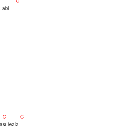
G
 abi
C
G
ası leziz