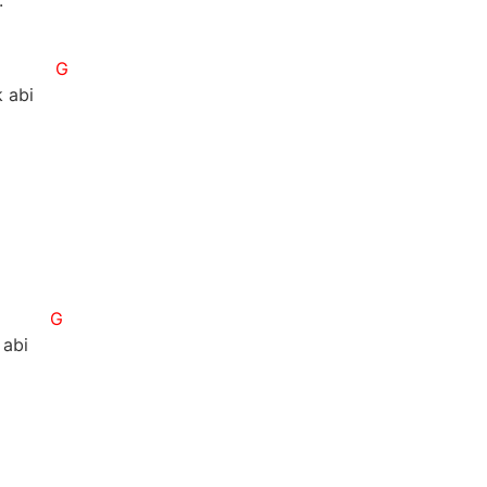
.
G
k abi
G
 abi