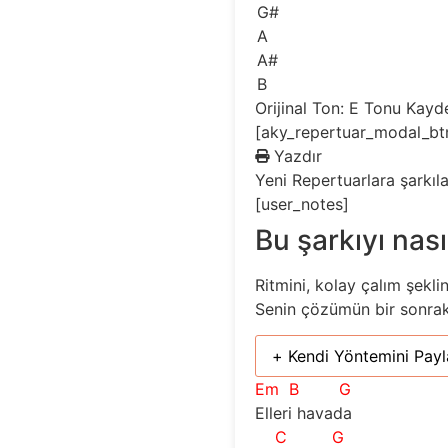
G#
A
A#
B
Orijinal Ton: E
Tonu Kayd
[aky_repertuar_modal_bt
Yazdır
Yeni
Repertuarlara şarkıl
[user_notes]
Bu şarkıyı nası
Ritmini, kolay çalım şekli
Senin çözümün bir sonraki 
+ Kendi Yöntemini Payl
Em
B
G
Elleri havada
C
G