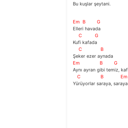
Bu kuşlar şeytani.
Em
B
G
Elleri havada
C
G
Kufi kafada
C
B
Şeker ezer aynada
Em
B
G
Aynı ayran gibi temiz, kaf
C
B
Em
Yürüyorlar saraya, saraya