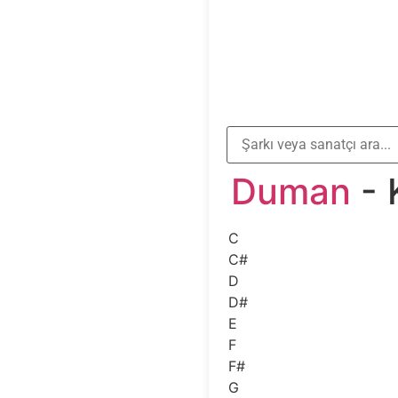
Duman
- 
C
C#
D
D#
E
F
F#
G