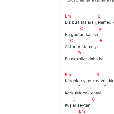
Yürüyorlar saraya, saraya
Em
B
Biz bu kafalara gelemedi
C
G
Bu gösteri kallavi
C
B
Aktörleri daha iyi
Em
Bu aktroller daha iyi.
Em
B
Kargaları yine kovamadık
C
G
Korkuluk çok enayi
C
B
Kuşlar şeytani 
Em