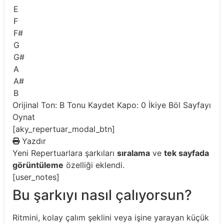
E
F
F#
G
G#
A
A#
B
Orijinal Ton: B
Tonu Kaydet
Kapo: 0
İkiye Böl
Sayfayı
Oynat
[aky_repertuar_modal_btn]
Yazdır
Yeni
Repertuarlara şarkıları
sıralama
ve
tek sayfada
görüntüleme
özelliği eklendi.
[user_notes]
Bu şarkıyı nasıl çalıyorsun?
Ritmini, kolay çalım şeklini veya işine yarayan küçük