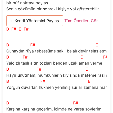
bir püf noktayı paylaş.
Senin çözümün bir sonraki kişiye yol gösterebilir.
+ Kendi Yöntemini Paylaş
Tüm Önerileri Gör
B
F#
E
F#
B
F#
E
Günaydın rüya tebessüme saklı belalı devir telaş etme
B
F#
E
F#
Yaldızlı taşlı altın tozları benden uzak aman verme
B
F#
E
Hayır unutmam, mümkünlerin kıyısında mateme razı ol
B
F#
E
Yorgun duvarlar, hükmen yenilmiş surlar zamana mani 
B
F#
Karşına karşına geçerim, içimde ne varsa söylerim