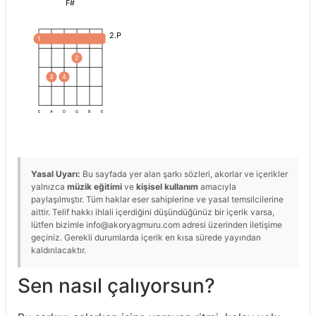
F#
2.P
1
2
3
4
E
A
D
G
B
E
Yasal Uyarı:
Bu sayfada yer alan şarkı sözleri, akorlar ve içerikler
yalnızca
müzik eğitimi
ve
kişisel kullanım
amacıyla
paylaşılmıştır. Tüm haklar eser sahiplerine ve yasal temsilcilerine
aittir. Telif hakkı ihlali içerdiğini düşündüğünüz bir içerik varsa,
lütfen bizimle info@akoryagmuru.com adresi üzerinden iletişime
geçiniz. Gerekli durumlarda içerik en kısa sürede yayından
kaldırılacaktır.
Sen nasıl çalıyorsun?