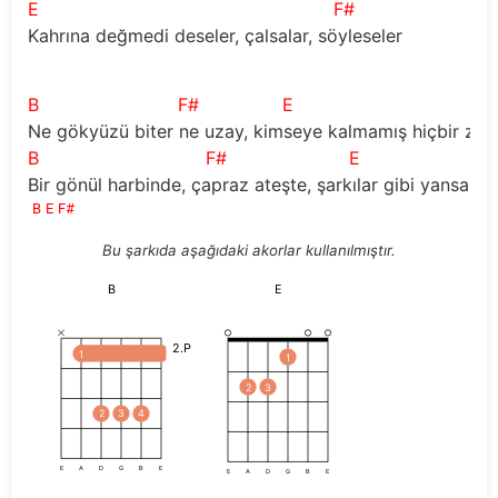
E
F#
Kahrına değmedi deseler, çalsalar, söyleseler
B
F#
E
F
Ne gökyüzü biter ne uzay, kimseye kalmamış hiçbir za
B
F#
E
F#
Bir gönül harbinde, çapraz ateşte, şarkılar gibi yansa y
B
E
F#
Bu şarkıda aşağıdaki akorlar kullanılmıştır.
B
E
2.P
1
1
2
3
2
3
4
E
A
D
G
B
E
E
A
D
G
B
E