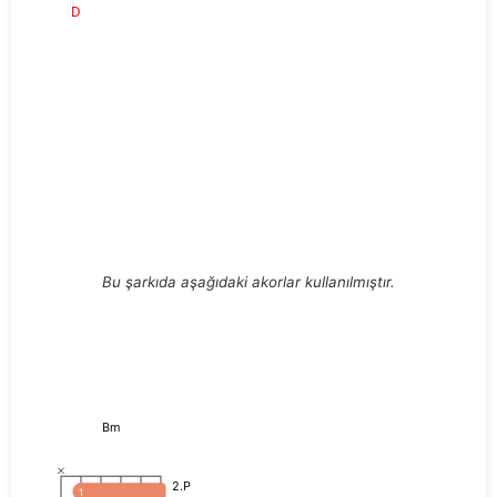
D
Bu şarkıda aşağıdaki akorlar kullanılmıştır.
Bm
2.P
1