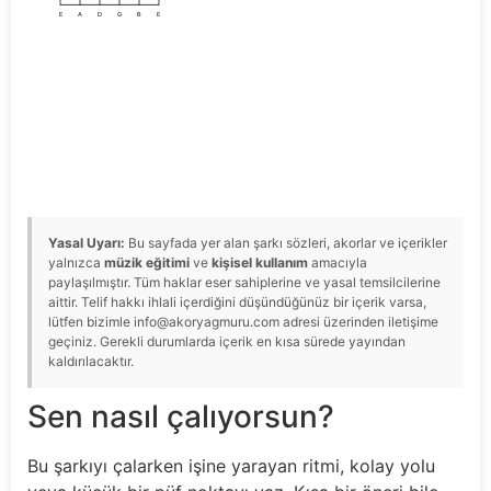
E
A
D
G
B
E
Yasal Uyarı:
Bu sayfada yer alan şarkı sözleri, akorlar ve içerikler
yalnızca
müzik eğitimi
ve
kişisel kullanım
amacıyla
paylaşılmıştır. Tüm haklar eser sahiplerine ve yasal temsilcilerine
aittir. Telif hakkı ihlali içerdiğini düşündüğünüz bir içerik varsa,
lütfen bizimle info@akoryagmuru.com adresi üzerinden iletişime
geçiniz. Gerekli durumlarda içerik en kısa sürede yayından
kaldırılacaktır.
Sen nasıl çalıyorsun?
Bu şarkıyı çalarken işine yarayan ritmi, kolay yolu