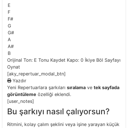
E
F
F#
G
G#
A
A#
B
Orijinal Ton: E
Tonu Kaydet
Kapo: 0
İkiye Böl
Sayfayı
Oynat
[aky_repertuar_modal_btn]
Yazdır
Yeni
Repertuarlara şarkıları
sıralama
ve
tek sayfada
görüntüleme
özelliği eklendi.
[user_notes]
Bu şarkıyı nasıl çalıyorsun?
Ritmini, kolay çalım şeklini veya işine yarayan küçük