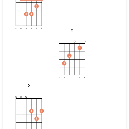
2
3
4
E
A
D
G
B
E
C
1
2
3
E
A
D
G
B
E
D
1
2
3