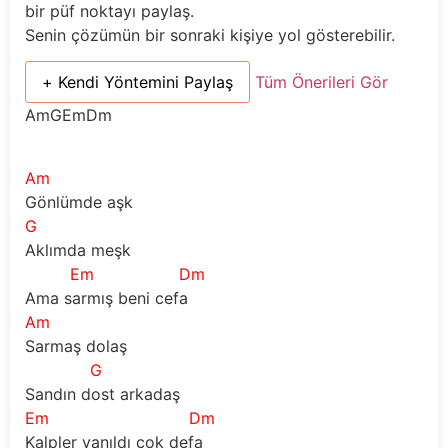
bir püf noktayı paylaş.
Senin çözümün bir sonraki kişiye yol gösterebilir.
+ Kendi Yöntemini Paylaş
Tüm Önerileri Gör
AmGEmDm
Am
Gönlümde aşk   
G
Aklımda meşk 
Em
Dm
Ama sarmış beni cefa 
Am
Sarmaş dolaş 
G
Sandın dost arkadaş 
Em
Dm
Kalpler yanıldı çok defa