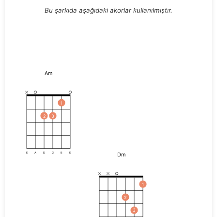
Bu şarkıda aşağıdaki akorlar kullanılmıştır.
Am
1
2
3
Dm
E
A
D
G
B
E
1
2
3