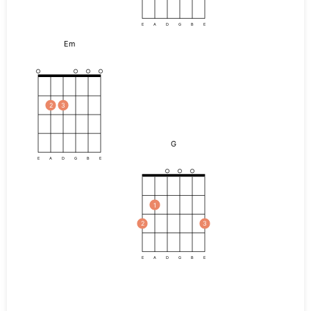
E
A
D
G
B
E
Em
2
3
G
E
A
D
G
B
E
1
2
3
E
A
D
G
B
E