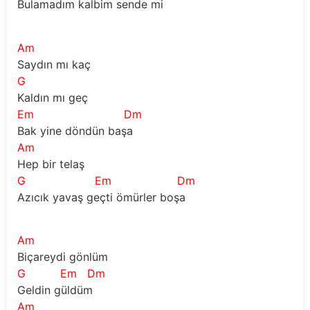
Bulamadım kalbim sende mi 
Am
Saydın mı kaç 
G
Kaldın mı geç 
Em
Dm
Bak yine döndün başa
Am
Hep bir telaş 
G
Em
Dm
Azıcık yavaş geçti ömürler boşa 
Am
Biçareydi gönlüm 
G
Em
Dm
Geldin güldüm   
Am