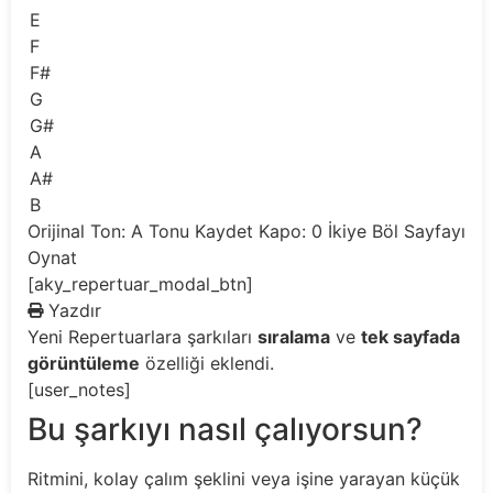
E
F
F#
G
G#
A
A#
B
Orijinal Ton: A
Tonu Kaydet
Kapo: 0
İkiye Böl
Sayfayı
Oynat
[aky_repertuar_modal_btn]
Yazdır
Yeni
Repertuarlara şarkıları
sıralama
ve
tek sayfada
görüntüleme
özelliği eklendi.
[user_notes]
Bu şarkıyı nasıl çalıyorsun?
Ritmini, kolay çalım şeklini veya işine yarayan küçük