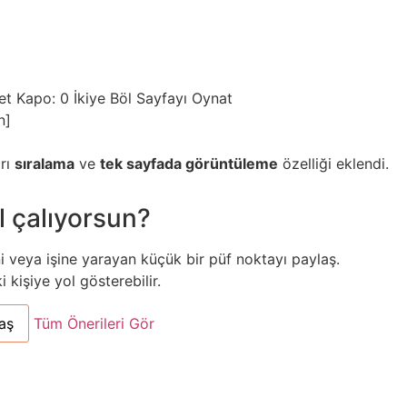
et
Kapo: 0
İkiye Böl
Sayfayı Oynat
n]
arı
sıralama
ve
tek sayfada görüntüleme
özelliği eklendi.
l çalıyorsun?
ni veya işine yarayan küçük bir püf noktayı paylaş.
kişiye yol gösterebilir.
aş
Tüm Önerileri Gör