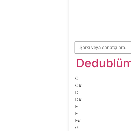
Dedublüm
C
C#
D
D#
E
F
F#
G