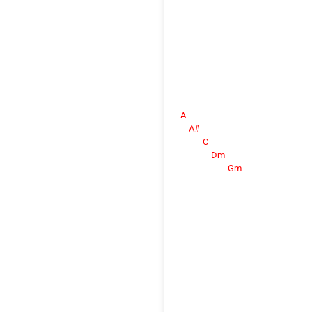
A
A#
C
Dm
Gm