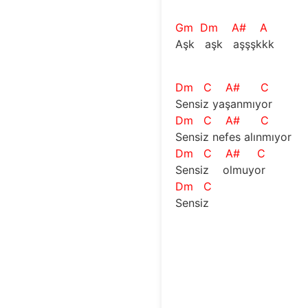
Gm
Dm
A#
A
Aşk   aşk   aşşşkkk  
Dm
C
A#
C
Sensiz yaşanmıyor 
Dm
C
A#
C
Sensiz nefes alınmıyor 
Dm
C
A#
C
Sensiz    olmuyor 
Dm
C
Sensiz