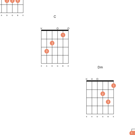
2
3
4
C
A
D
G
B
E
1
2
3
Dm
E
A
D
G
B
E
1
2
3
E
A
D
G
B
E
1