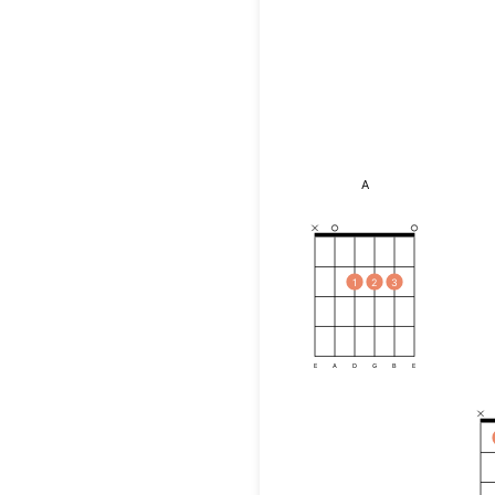
A
1
2
3
E
A
D
G
B
E