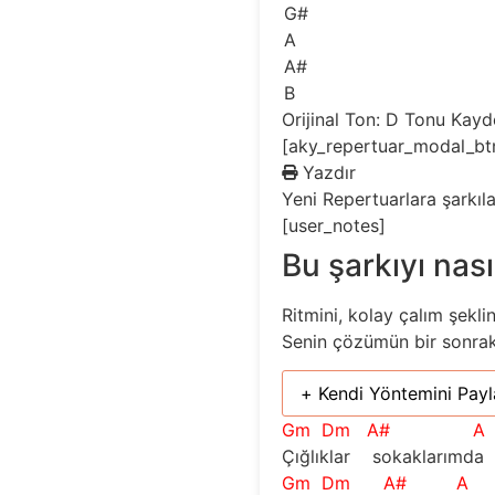
G#
A
A#
B
Orijinal Ton: D
Tonu Kayd
[aky_repertuar_modal_bt
Yazdır
Yeni
Repertuarlara şarkıl
[user_notes]
Bu şarkıyı nası
Ritmini, kolay çalım şekli
Senin çözümün bir sonraki 
+ Kendi Yöntemini Payl
Gm
Dm
A#
A
Çığlıklar    sokaklarımda 
Gm
Dm
A#
A