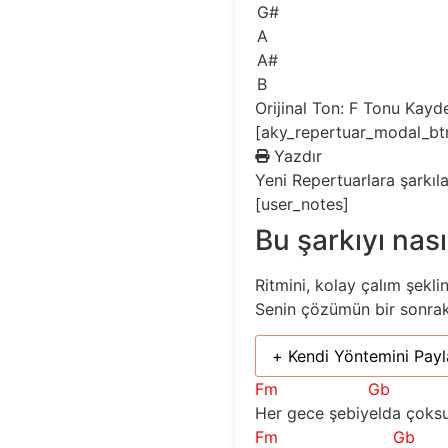
G#
A
A#
B
Orijinal Ton: F
Tonu Kayd
[aky_repertuar_modal_bt
Yazdır
Yeni
Repertuarlara şarkıl
[user_notes]
Bu şarkıyı nası
Ritmini, kolay çalım şekli
Senin çözümün bir sonraki 
+ Kendi Yöntemini Payl
Fm
Gb
Her gece şebiyelda çoks
Fm
Gb