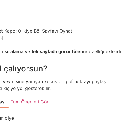
et
Kapo: 0
İkiye Böl
Sayfayı Oynat
n]
arı
sıralama
ve
tek sayfada görüntüleme
özelliği eklendi.
l çalıyorsun?
ni veya işine yarayan küçük bir püf noktayı paylaş.
kişiye yol gösterebilir.
aş
Tüm Önerileri Gör
un diye