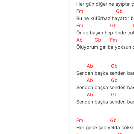
Her gün diğerine ayıptır 
Fm
Gb
Bu ne küfürbaz hayattır 
Fm
Gb
Önde başım hep önde çok
Ab
Gb
Fm
Ölüyorum galiba yoksun 
Ab
Gb
Senden başka senden baş
Ab
Gb
Senden başka senden baş
Ab
Gb
Senden başka senden baş
Fm
Gb
Her gece şebiyelda çoks