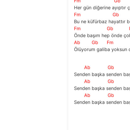
Fm
Gb
Her gün diğerine ayıptır 
Fm
Gb
Bu ne küfürbaz hayattır 
Fm
Gb
Önde başım hep önde çok
Ab
Gb
Fm
Ölüyorum galiba yoksun 
Ab
Gb
Senden başka senden baş
Ab
Gb
Senden başka senden baş
Ab
Gb
Senden başka senden baş