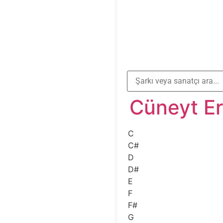
Cüneyt E
C
C#
D
D#
E
F
F#
G