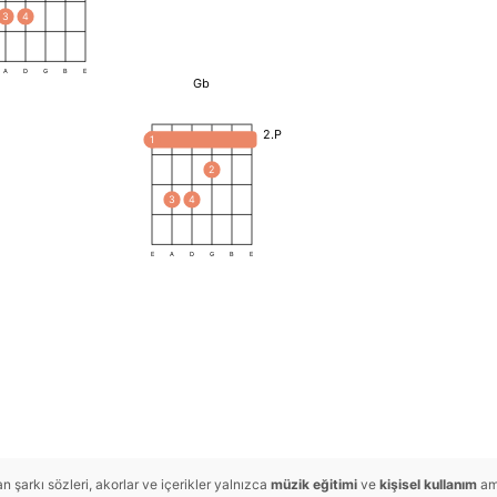
3
4
A
D
G
B
E
Gb
2.P
1
2
3
4
E
A
D
G
B
E
 şarkı sözleri, akorlar ve içerikler yalnızca
müzik eğitimi
ve
kişisel kullanım
ama