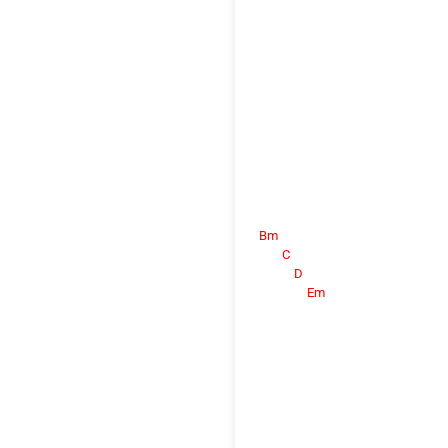
Bm
C
D
Em