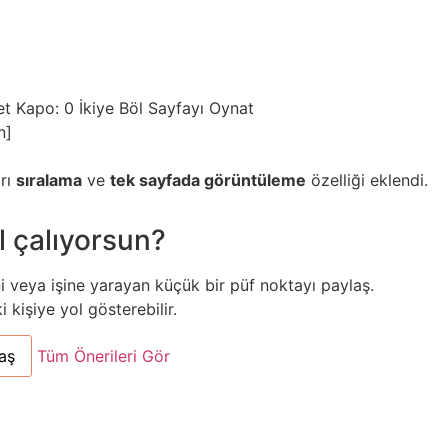
et
Kapo: 0
İkiye Böl
Sayfayı Oynat
n]
arı
sıralama
ve
tek sayfada görüntüleme
özelliği eklendi.
l çalıyorsun?
ni veya işine yarayan küçük bir püf noktayı paylaş.
kişiye yol gösterebilir.
aş
Tüm Önerileri Gör