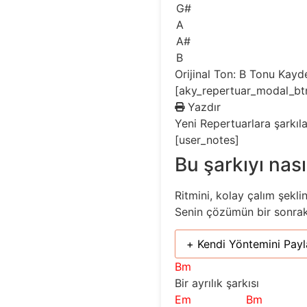
G#
A
A#
B
Orijinal Ton: B
Tonu Kayd
[aky_repertuar_modal_bt
Yazdır
Yeni
Repertuarlara şarkıl
[user_notes]
Bu şarkıyı nası
Ritmini, kolay çalım şekli
Senin çözümün bir sonraki 
+ Kendi Yöntemini Payl
Bm
Bir ayrılık şarkısı
Em
Bm