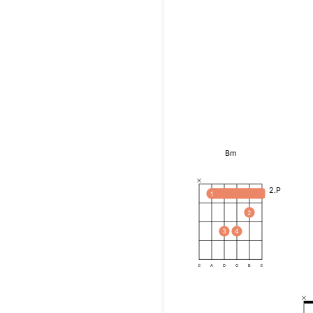
Bm
2.P
1
2
3
4
E
A
D
G
B
E