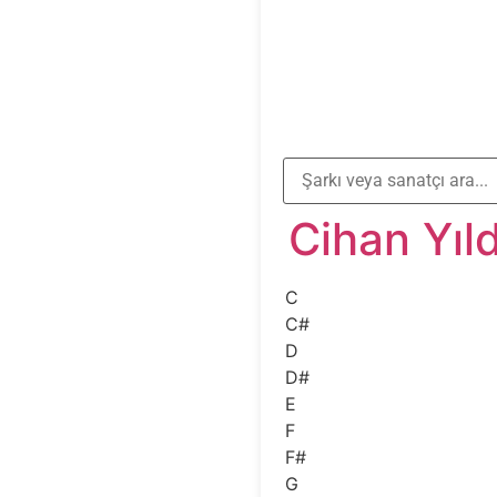
Cihan Yıld
C
C#
D
D#
E
F
F#
G