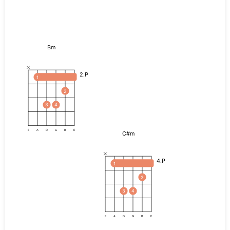
Bm
2.P
1
2
3
4
E
A
D
G
B
E
C#m
4.P
1
2
3
4
E
A
D
G
B
E