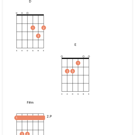
D
1
2
3
E
E
A
D
G
B
E
1
2
3
E
A
D
G
B
E
F#m
2.P
1
3
4