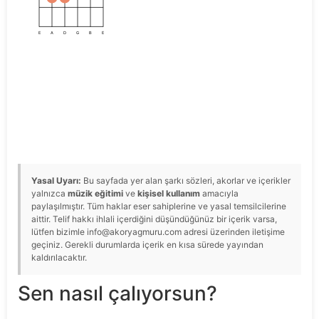
E
A
D
G
B
E
Yasal Uyarı:
Bu sayfada yer alan şarkı sözleri, akorlar ve içerikler
yalnızca
müzik eğitimi
ve
kişisel kullanım
amacıyla
paylaşılmıştır. Tüm haklar eser sahiplerine ve yasal temsilcilerine
aittir. Telif hakkı ihlali içerdiğini düşündüğünüz bir içerik varsa,
lütfen bizimle info@akoryagmuru.com adresi üzerinden iletişime
geçiniz. Gerekli durumlarda içerik en kısa sürede yayından
kaldırılacaktır.
Sen nasıl çalıyorsun?