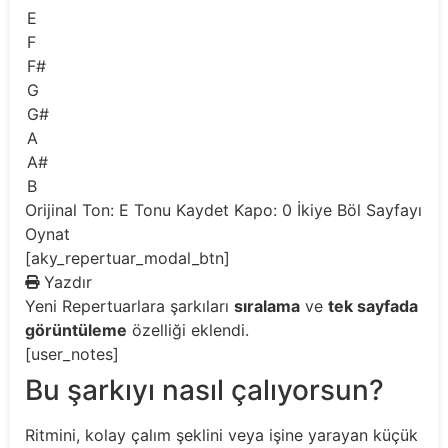
E
F
F#
G
G#
A
A#
B
Orijinal Ton: E
Tonu Kaydet
Kapo: 0
İkiye Böl
Sayfayı
Oynat
[aky_repertuar_modal_btn]
Yazdır
Yeni
Repertuarlara şarkıları
sıralama
ve
tek sayfada
görüntüleme
özelliği eklendi.
[user_notes]
Bu şarkıyı nasıl çalıyorsun?
Ritmini, kolay çalım şeklini veya işine yarayan küçük