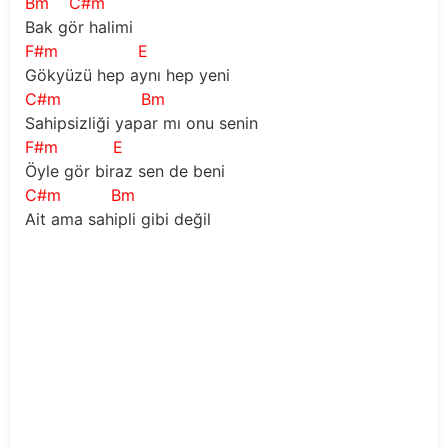
Bm
C#m
Bak gör halimi
F#m
E
Gökyüzü hep aynı hep yeni
C#m
Bm
Sahipsizliği yapar mı onu senin
F#m
E
Öyle gör biraz sen de beni
C#m
Bm
Ait ama sahipli gibi değil