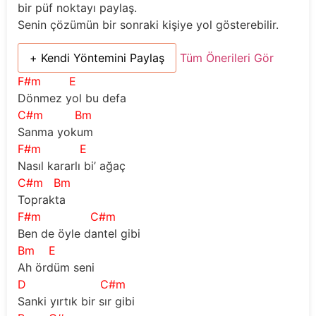
bir püf noktayı paylaş.
Senin çözümün bir sonraki kişiye yol gösterebilir.
+ Kendi Yöntemini Paylaş
Tüm Önerileri Gör
F#m
E
Dönmez yol bu defa
C#m
Bm
Sanma yokum
F#m
E
Nasıl kararlı bi’ ağaç
C#m
Bm
Toprakta
F#m
C#m
Ben de öyle dantel gibi
Bm
E
Ah ördüm seni
D
C#m
Sanki yırtık bir sır gibi