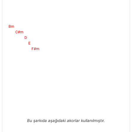
Bm
C#m
D
E
F#m
Bu şarkıda aşağıdaki akorlar kullanılmıştır.