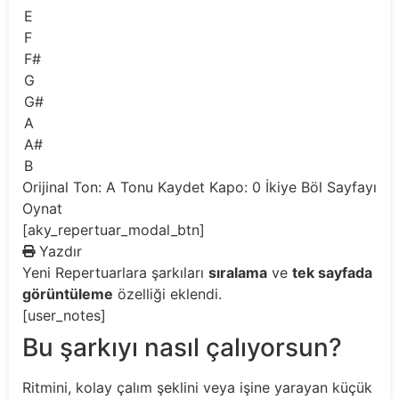
E
F
F#
G
G#
A
A#
B
Orijinal Ton: A
Tonu Kaydet
Kapo: 0
İkiye Böl
Sayfayı
Oynat
[aky_repertuar_modal_btn]
Yazdır
Yeni
Repertuarlara şarkıları
sıralama
ve
tek sayfada
görüntüleme
özelliği eklendi.
[user_notes]
Bu şarkıyı nasıl çalıyorsun?
Ritmini, kolay çalım şeklini veya işine yarayan küçük