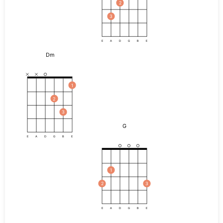
2
3
E
A
D
G
B
E
Dm
1
2
3
G
E
A
D
G
B
E
1
2
3
E
A
D
G
B
E