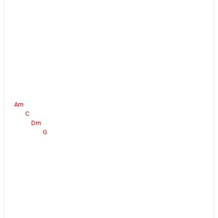
Am
C
Dm
G