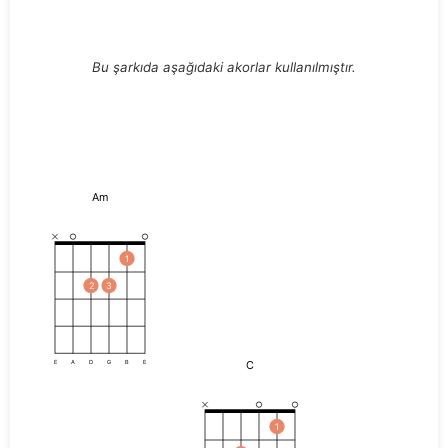
Bu şarkıda aşağıdaki akorlar kullanılmıştır.
Am
1
2
3
C
E
A
D
G
B
E
1