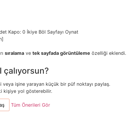
ydet
Kapo: 0
İkiye Böl
Sayfayı Oynat
n]
arı
sıralama
ve
tek sayfada görüntüleme
özelliği eklendi.
l çalıyorsun?
ni veya işine yarayan küçük bir püf noktayı paylaş.
kişiye yol gösterebilir.
aş
Tüm Önerileri Gör