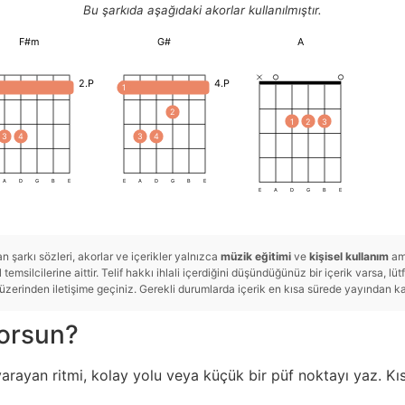
Bu şarkıda aşağıdaki akorlar kullanılmıştır.
F#m
G#
A
2.P
4.P
1
2
1
2
3
3
4
3
4
A
D
G
B
E
E
A
D
G
B
E
E
A
D
G
B
E
 şarkı sözleri, akorlar ve içerikler yalnızca
müzik eğitimi
ve
kişisel kullanım
ama
temsilcilerine aittir. Telif hakkı ihlali içerdiğini düşündüğünüz bir içerik varsa, lü
rinden iletişime geçiniz. Gerekli durumlarda içerik en kısa sürede yayından kald
yorsun?
yarayan ritmi, kolay yolu veya küçük bir püf noktayı yaz. Kıs