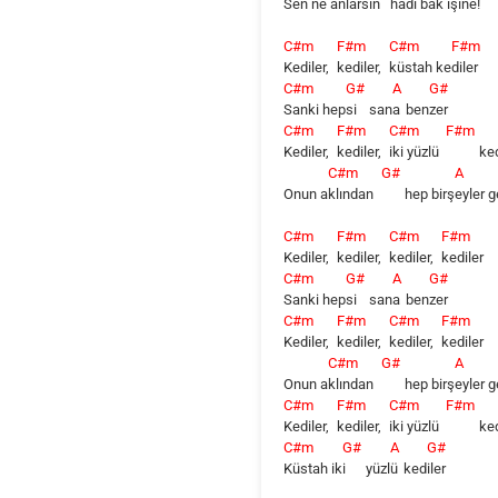
Sen ne anla
rsın
h
adi bak işi
ne!
C#m
F#m
C#m
F#m
Kediler,
kediler,
küstah
ke
diler
C#m
G#
A
G#
Sanki
hep
si
san
a
ben
zer
C#m
F#m
C#m
F#m
Kediler,
kediler,
iki yüzlü
ked
C#m
G#
A
Onun a
klından
hep birş
eyler
g
C#m
F#m
C#m
F#m
Kediler,
kediler,
kediler,
kediler
C#m
G#
A
G#
Sanki
hep
si
san
a
ben
zer
C#m
F#m
C#m
F#m
Kediler,
kediler,
kediler,
kediler
C#m
G#
A
Onun a
klından
hep birş
eyler
g
C#m
F#m
C#m
F#m
Kediler,
kediler,
iki yüzlü
ked
C#m
G#
A
G#
Küstah
ik
i
yüzl
ü
ked
iler