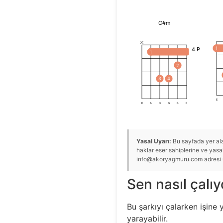
C#m
1
4.P
1
2
3
4
E
E
A
D
G
B
E
Yasal Uyarı:
Bu sayfada yer alan
haklar eser sahiplerine ve yasal 
info@akoryagmuru.com adresi üze
Sen nasıl çalı
Bu şarkıyı çalarken işine 
yarayabilir.