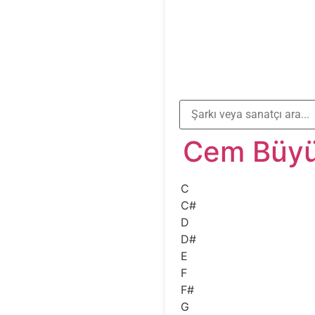
Cem Büyü
C
C#
D
D#
E
F
F#
G