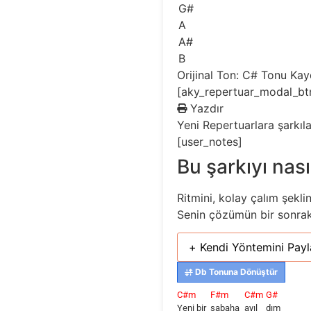
G#
A
A#
B
Orijinal Ton: C#
Tonu Ka
[aky_repertuar_modal_bt
Yazdır
Yeni
Repertuarlara şarkıl
[user_notes]
Bu şarkıyı nası
Ritmini, kolay çalım şekli
Senin çözümün bir sonraki 
+ Kendi Yöntemini Payl
Db Tonuna Dönüştür
C#m
F#m
C#m
G#
Yeni bir
sabaha
ayıl
dım