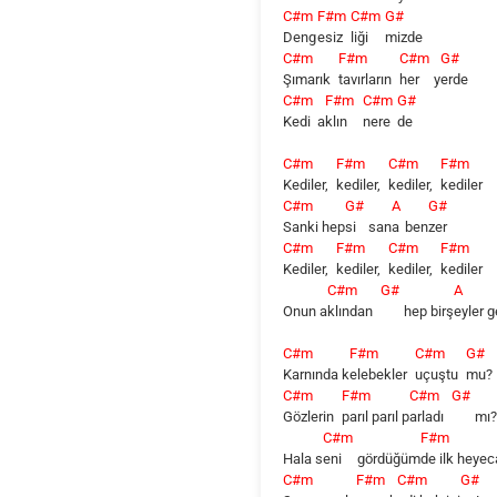
C#m
F#m
C#m
G#
Deng
esiz
liği
mizde
C#m
F#m
C#m
G#
Şımarık
tavırların
her
y
erde
C#m
F#m
C#m
G#
Kedi
a
klın
nere
de
C#m
F#m
C#m
F#m
Kediler,
kediler,
kediler,
kediler
C#m
G#
A
G#
Sanki
hep
si
san
a
ben
zer
C#m
F#m
C#m
F#m
Kediler,
kediler,
kediler,
kediler
C#m
G#
A
Onun a
klından
hep birş
eyler
g
C#m
F#m
C#m
G#
Karnında
k
elebekler
uçuştu
mu?
C#m
F#m
C#m
G#
Gözlerin
parıl parıl p
arladı
mı
C#m
F#m
Hala s
eni
gördüğüm
de ilk hey
C#m
F#m
C#m
G#