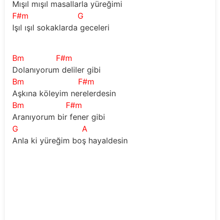
Mışıl mışıl masallarla yüreğimi
F#m
G
Işıl ışıl sokaklarda geceleri
Bm
F#m
Dolanıyorum deliler gibi
Bm
F#m
Aşkına köleyim nerelerdesin
Bm
F#m
Aranıyorum bir fener gibi
G
A
Anla ki yüreğim boş hayaldesin