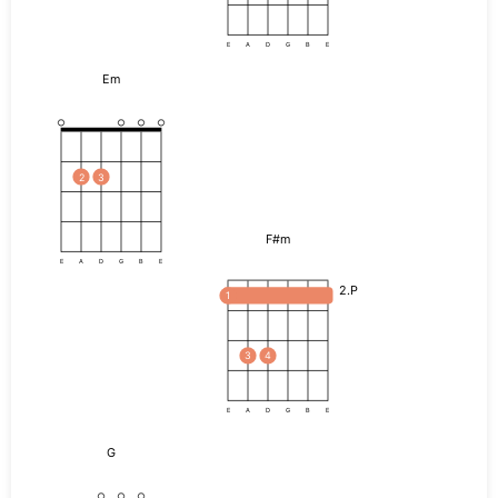
E
A
D
G
B
E
Em
2
3
F#m
E
A
D
G
B
E
2.P
1
3
4
E
A
D
G
B
E
G