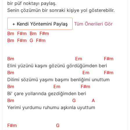
bir püf noktayı paylaş.
Senin çözümün bir sonraki kişiye yol gösterebilir.
+ Kendi Yöntemini Paylaş
Tüm Önerileri Gör
Bm
F#m
Bm
F#m
Bm
F#m
G
F#m
Bm
Em
F#m
Elini yüzünü kaşını gözünü gördüğümden beri
Bm
Em
F#m
Dilimi sözümü yaşımı başımı benliğimi unuttum
Bm
Em
F#m
Bi' çare yollarında gezdiğimden beri
Bm
G
A
Yerimi yurdumu ruhumu aşkınla uyuttum
F#m
G