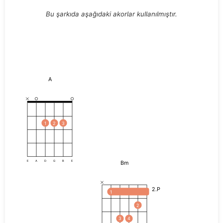
Bu şarkıda aşağıdaki akorlar kullanılmıştır.
A
1
2
3
Bm
E
A
D
G
B
E
2.P
1
2
3
4