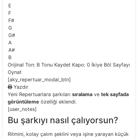
E
F
F#
G
G#
A
A#
B
Orijinal Ton: B
Tonu Kaydet
Kapo: 0
İkiye Böl
Sayfayı
Oynat
[aky_repertuar_modal_btn]
Yazdır
Yeni
Repertuarlara şarkıları
sıralama
ve
tek sayfada
görüntüleme
özelliği eklendi.
[user_notes]
Bu şarkıyı nasıl çalıyorsun?
Ritmini, kolay çalım şeklini veya işine yarayan küçük