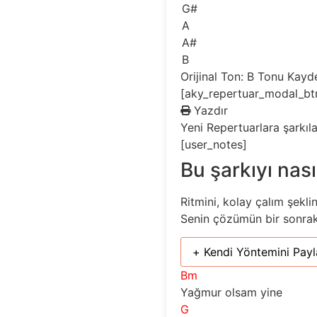
G#
A
A#
B
Orijinal Ton: B
Tonu Kayd
[aky_repertuar_modal_bt
Yazdır
Yeni
Repertuarlara şarkıl
[user_notes]
Bu şarkıyı nası
Ritmini, kolay çalım şekli
Senin çözümün bir sonraki 
+ Kendi Yöntemini Payl
Bm
Yağmur olsam yine
G