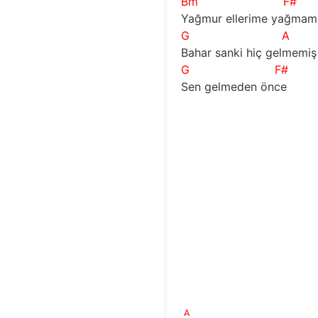
Bm
F#
Yağmur ellerime yağmamış
G
A
Bahar sanki hiç gelmemiş  
G
F#
Sen gelmeden önce
A