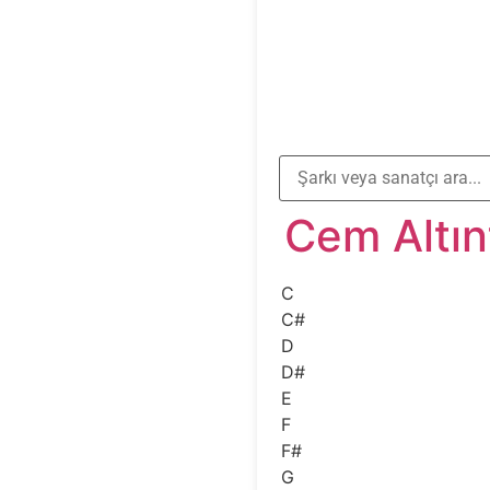
Cem Altın
C
C#
D
D#
E
F
F#
G