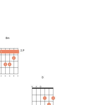
Bm
2.P
1
2
3
4
A
D
G
B
E
D
1
2
3