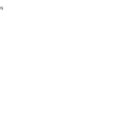
    
      