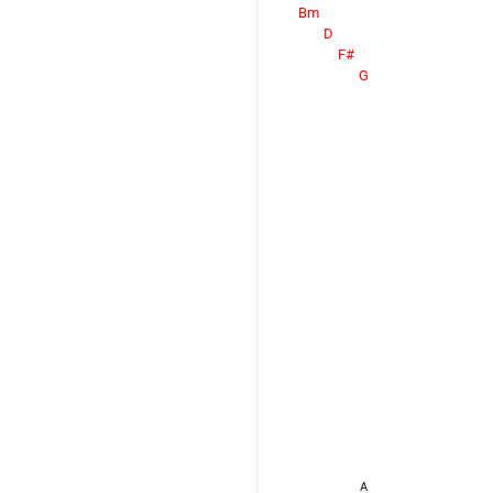
Bm
D
F#
G
A