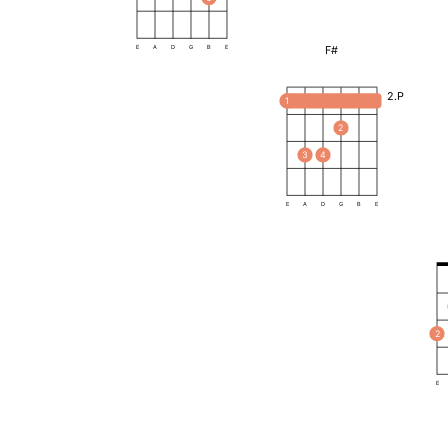
F#
E
A
D
G
B
E
2.P
1
2
3
4
E
A
D
G
B
E
2
E