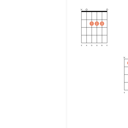
1
2
3
E
A
D
G
B
E
E