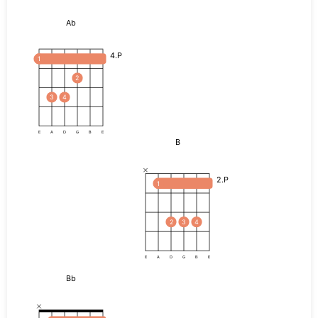
Ab
4.P
1
2
3
4
E
A
D
G
B
E
B
2.P
1
2
3
4
E
A
D
G
B
E
Bb