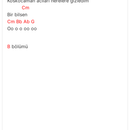
Koskocaman acıları nerelere gizledim
Cm
Bir bilsen
Cm
Bb
Ab
G
Oo o o oo oo 
B
 bölümü