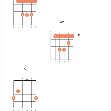
1
2
3
4
Cm
E
A
D
G
B
E
3.P
1
2
3
4
E
A
D
G
B
E
G
1
2
3
E
A
D
G
B
E