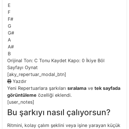
E
F
F#
G
G#
A
A#
B
Orijinal Ton: C
Tonu Kaydet
Kapo: 0
İkiye Böl
Sayfayı Oynat
[aky_repertuar_modal_btn]
Yazdır
Yeni
Repertuarlara şarkıları
sıralama
ve
tek sayfada
görüntüleme
özelliği eklendi.
[user_notes]
Bu şarkıyı nasıl çalıyorsun?
Ritmini, kolay çalım şeklini veya işine yarayan küçük