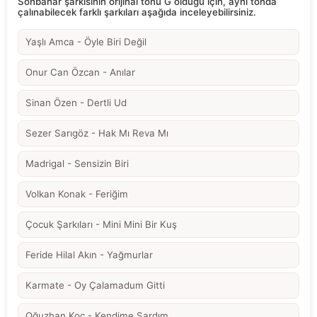
Sonbahar şarkısının orijinal tonu G olduğu için, aynı tonda
çalınabilecek farklı şarkıları aşağıda inceleyebilirsiniz.
Yaşlı Amca - Öyle Biri Değil
Onur Can Özcan - Anılar
Sinan Özen - Dertli Ud
Sezer Sarıgöz - Hak Mı Reva Mı
Madrigal - Sensizin Biri
Volkan Konak - Feriğim
Çocuk Şarkıları - Mini Mini Bir Kuş
Feride Hilal Akın - Yağmurlar
Karmate - Oy Çalamadum Gitti
Oğuzhan Koç - Kendime Sardım