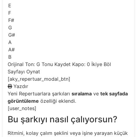
E
F
F#
G
G#
A
A#
B
Orijinal Ton: G
Tonu Kaydet
Kapo: 0
İkiye Böl
Sayfayı Oynat
[aky_repertuar_modal_btn]
Yazdır
Yeni
Repertuarlara şarkıları
sıralama
ve
tek sayfada
görüntüleme
özelliği eklendi.
[user_notes]
Bu şarkıyı nasıl çalıyorsun?
Ritmini, kolay çalım şeklini veya işine yarayan küçük