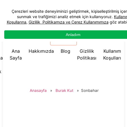
☰ Menü
Ana
Hakkımızda
Blog
Gizlilik
Kullanım
da
Sayfa
Politikası
Koşulları
k
Anasayfa
»
Burak Kut
»
Sonbahar