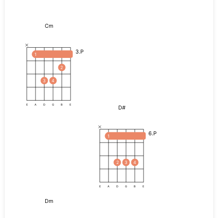
Cm
3.P
1
2
3
4
E
A
D
G
B
E
D#
6.P
1
2
3
4
E
A
D
G
B
E
Dm