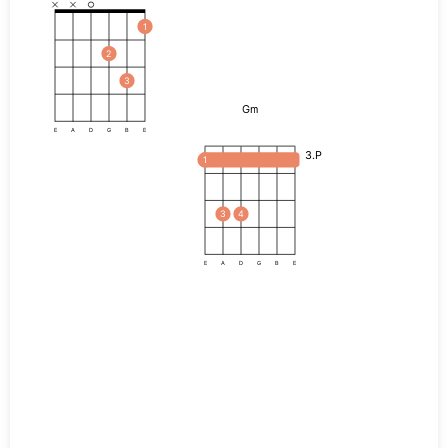
1
2
3
Gm
E
A
D
G
B
E
3.P
1
3
4
E
A
D
G
B
E