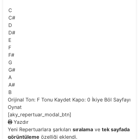
C
C#
D
D#
E
F
F#
G
G#
A
A#
B
Orijinal Ton: F
Tonu Kaydet
Kapo: 0
İkiye Böl
Sayfayı
Oynat
[aky_repertuar_modal_btn]
Yazdır
Yeni
Repertuarlara şarkıları
sıralama
ve
tek sayfada
görüntüleme
özelliği eklendi.