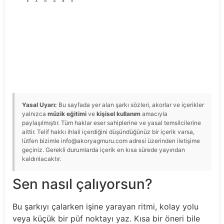
E
A
D
G
B
E
Yasal Uyarı:
Bu sayfada yer alan şarkı sözleri, akorlar ve içerikler
yalnızca
müzik eğitimi
ve
kişisel kullanım
amacıyla
paylaşılmıştır. Tüm haklar eser sahiplerine ve yasal temsilcilerine
aittir. Telif hakkı ihlali içerdiğini düşündüğünüz bir içerik varsa,
lütfen bizimle info@akoryagmuru.com adresi üzerinden iletişime
geçiniz. Gerekli durumlarda içerik en kısa sürede yayından
kaldırılacaktır.
Sen nasıl çalıyorsun?
Bu şarkıyı çalarken işine yarayan ritmi, kolay yolu
veya küçük bir püf noktayı yaz. Kısa bir öneri bile