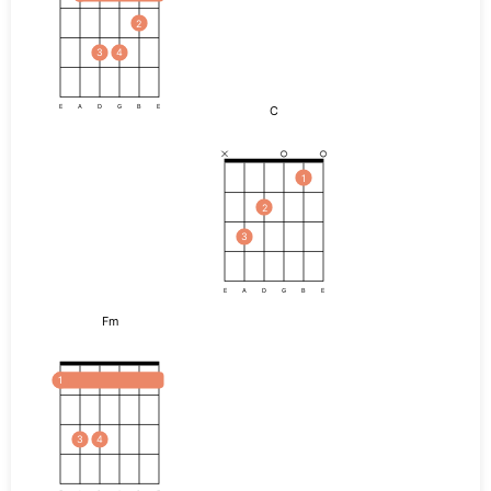
2
3
4
C
E
A
D
G
B
E
1
2
3
E
A
D
G
B
E
Fm
1
3
4