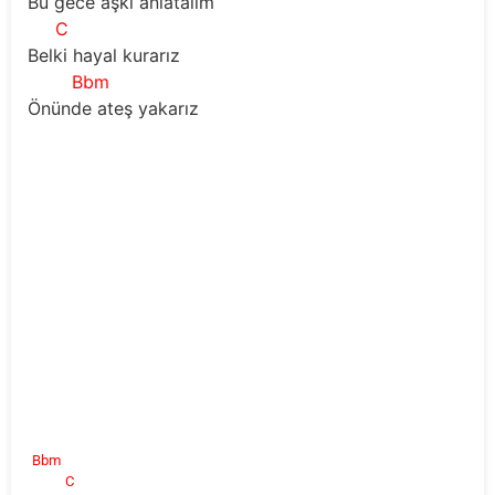
Bu gece aşkı anlatalım
C
Belki hayal kurarız
Bbm
Önünde ateş yakarız
Bbm
C