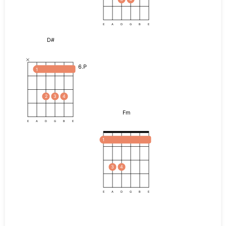
E
A
D
G
B
E
D#
6.P
1
2
3
4
Fm
E
A
D
G
B
E
1
3
4
E
A
D
G
B
E