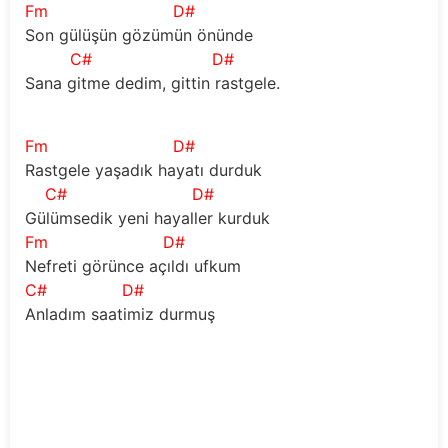
Fm
D#
Son gülüşün gözümün önünde 
C#
D#
Sana gitme dedim, gittin rastgele.
Fm
D#
Rastgele yaşadık hayatı durduk 
C#
D#
Gülümsedik yeni hayaller kurduk
Fm
D#
Nefreti görünce açıldı ufkum 
C#
D#
Anladım saatimiz durmuş