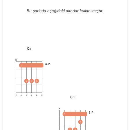
Bu şarkıda aşağıdaki akorlar kullanılmıştır.
C#
4.P
1
2
3
4
E
A
D
G
B
E
Cm
3.P
1
2
3
4