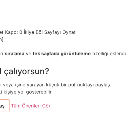
et
Kapo: 0
İkiye Böl
Sayfayı Oynat
n]
arı
sıralama
ve
tek sayfada görüntüleme
özelliği eklendi.
l çalıyorsun?
ni veya işine yarayan küçük bir püf noktayı paylaş.
kişiye yol gösterebilir.
aş
Tüm Önerileri Gör
n