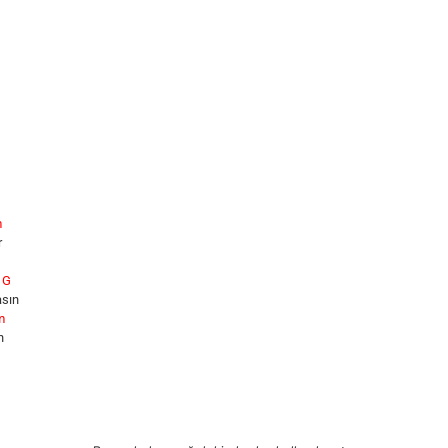
m
r
G
a
sın
m
n