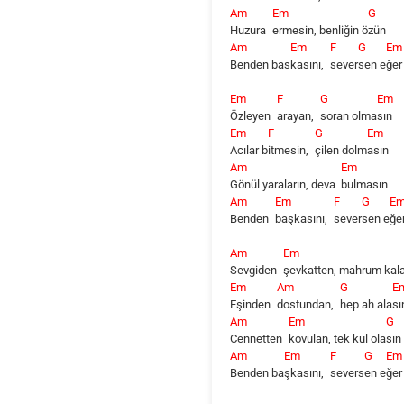
Am
Em
G
Huzura
ermesin, benliğin ö
zün
Am
Em
F
G
Em
Benden
bas
kasını,
sever
sen
e
ğer
Em
F
G
Em
Özleyen
arayan,
soran
olma
sın
Em
F
G
Em
Acılar
b
itmesin,
çilen
dolm
asın
Am
Em
Gönül yaraların, deva
bulmasın
Am
Em
F
G
E
Benden
başkasını,
sever
sen
e
ğe
Am
Em
Sevgiden
şevkatten, mahrum kal
Em
Am
G
E
Eşinden
dostundan,
hep ah ala
sı
Am
Em
G
Cennetten
kovulan, tek kul ola
sın
Am
Em
F
G
Em
Benden
ba
şkasını,
severs
en
e
ğer