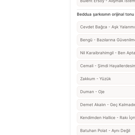
Bülent Ersoy - Alışmak İste
Beddua şarkısının orijinal tonu 
Cevdet Bağca - Aşk Yalanmı
Bengü - Bazılarına Güvenilm
Nil Karaibrahimgil - Ben Apt
Cemali - Şimdi Hayallerdesi
Zakkum - Yüzük
Duman - Oje
Demet Akalın - Geç Kalmadı
Kendimden Hallice - Rakı İçm
Batuhan Polat - Aynı Değil