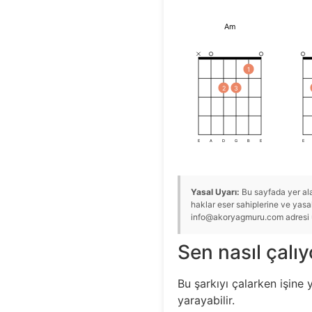
Am
1
2
3
E
A
D
G
B
E
E
Yasal Uyarı:
Bu sayfada yer alan
haklar eser sahiplerine ve yasal 
info@akoryagmuru.com adresi üze
Sen nasıl çalı
Bu şarkıyı çalarken işine 
yarayabilir.