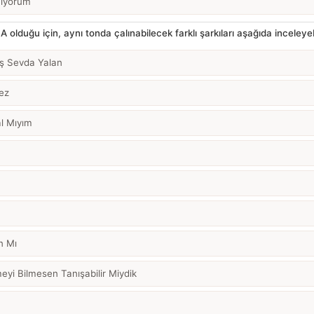
miyorum
A olduğu için, aynı tonda çalınabilecek farklı şarkıları aşağıda inceleyebi
ş Sevda Yalan
ez
al Mıyım
n
n Mı
eyi Bilmesen Tanışabilir Miydik