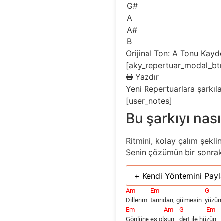
G#
A
A#
B
Orijinal Ton: A
Tonu Kayd
[aky_repertuar_modal_bt
Yazdır
Yeni
Repertuarlara şarkıl
[user_notes]
Bu şarkıyı nası
Ritmini, kolay çalım şekli
Senin çözümün bir sonraki 
+ Kendi Yöntemini Payl
Am
Em
G
Dillerim
tanrıdan, gülmesin
yüzü
Em
Am
G
Em
Gönlüne es ol
sun,
dert ile hü
zün