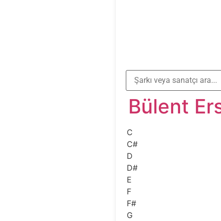
Bülent Er
C
C#
D
D#
E
F
F#
G