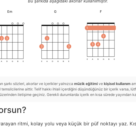
Bu şarkıda aşağıdaki akorlar kullanılmıştır.
F
Em
G
1
2
2
3
1
3
4
2
3
E
A
D
G
B
E
A
D
G
B
E
E
A
D
G
B
E
 şarkı sözleri, akorlar ve içerikler yalnızca
müzik eğitimi
ve
kişisel kullanım
ama
temsilcilerine aittir. Telif hakkı ihlali içerdiğini düşündüğünüz bir içerik varsa, lü
rinden iletişime geçiniz. Gerekli durumlarda içerik en kısa sürede yayından kald
yorsun?
yarayan ritmi, kolay yolu veya küçük bir püf noktayı yaz. Kıs