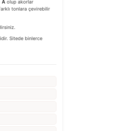
u
A
olup akorlar
rklı tonlara çevirebilir
irsiniz.
idir. Sitede binlerce